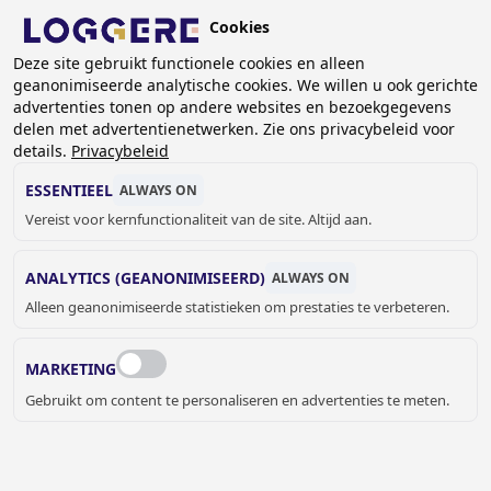
Overslaan
Cookies
en
NL
naar
Deze site gebruikt functionele cookies en alleen
geanonimiseerde analytische cookies. We willen u ook gerichte
de
KRUIMELPAD
advertenties tonen op andere websites en bezoekgegevens
inhoud
delen met advertentienetwerken. Zie ons privacybeleid voor
Home
Referenties
Referenties met kantoorunits
gaan
details.
Privacybeleid
REFERENTIES
ESSENTIEEL
ALWAYS ON
Vereist voor kernfunctionaliteit van de site. Altijd aan.
KANTOORUNITS
ANALYTICS (GEANONIMISEERD)
ALWAYS ON
Alleen geanonimiseerde statistieken om prestaties te verbeteren.
Laat je inspireren door onze referenties en ontdek hoe
we op maat gemaakte kantoorunits en prefab
kantoorunits hebben gecreëerd voor een efficiënte en
MARKETING
comfortabele werkomgeving.
Gebruikt om content te personaliseren en advertenties te meten.