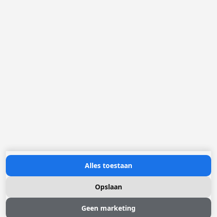
Loggere Metaalwerken B.V.
Postbus 5000
4803 EA Breda
(+31) 076 52 40 830
info@loggere.com
K.V.K.: 32058181
BTW/TVA: NL004211741B01
Openingsuren:
maandag tot en met vrijdag: 08u30 - 17u00
Neem contact met ons op
Alles toestaan
Opslaan
Geen marketing
© 2026 Loggere, Inc. All rights reserved