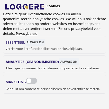
Overslaan
Cookies
en
NL
naar
Deze site gebruikt functionele cookies en alleen
geanonimiseerde analytische cookies. We willen u ook gerichte
de
advertenties tonen op andere websites en bezoekgegevens
inhoud
delen met advertentienetwerken. Zie ons privacybeleid voor
gaan
details.
Privacybeleid
SPIEGELS
ESSENTIEEL
ALWAYS ON
Vereist voor kernfunctionaliteit van de site. Altijd aan.
KRUIMELPAD
ANALYTICS (GEANONIMISEERD)
ALWAYS ON
Home
Sanitair
Sanitaire accessoires
Spiegels
Alleen geanonimiseerde statistieken om prestaties te verbeteren.
De verschillende vormen en soorten spiegels bieden
mogelijkheden voor kleine en grote sanitaire ruimtes.
MARKETING
Gevangenissen
en de
zorginstellingen
kunnen gebruik
Gebruikt om content te personaliseren en advertenties te meten.
maken van onze vandaalbestendige spiegels.
JELLE MEYVIS