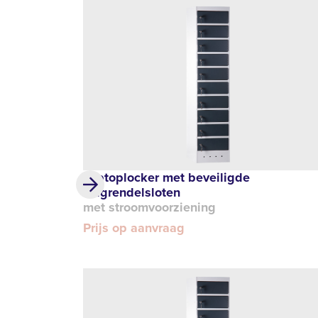
Laptoplocker met beveiligde
valgrendelsloten
met stroomvoorziening
Prijs op aanvraag