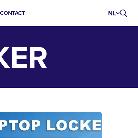
NL
S
CONTACT
KER