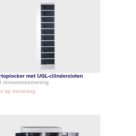
toplocker met UGL-cilindersloten
t stroomvoorziening
js op aanvraag