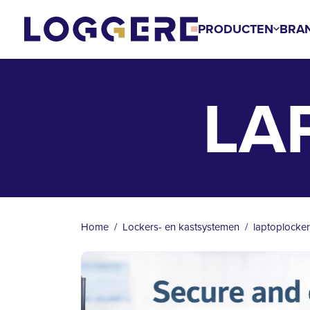
Overslaan
en
PRODUCTEN
BRA
naar
de
inhoud
LA
gaan
KRUIMELPAD
Home
Lockers- en kastsystemen
laptoplocker