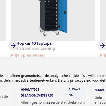
Laptopkar 10 laptops
Lap
met stroomvoorziening
me
Prijs op aanvraag
Pri
kies en alleen geanonimiseerde analytische cookies. We willen u oo
 delen met advertentienetwerken. Zie ons privacybeleid voor deta
ANALYTICS
ALWAYS
MARKE
(GEANONIMISEERD)
ON
van de
Gebrui
Alleen geanonimiseerde statistieken om
en adv