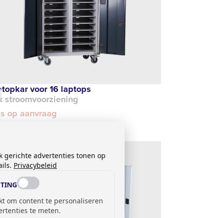
topkar voor 16 laptops
t stroomvoorziening
js op aanvraag
k gerichte advertenties tonen op
ils.
Privacybeleid
TING
kt om content te personaliseren
ertenties te meten.