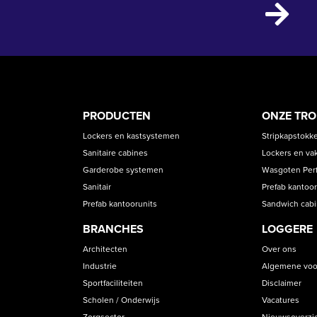
PRODUCT
ASS
PRODUCTEN
ONZE TR
CATEGORIES
Lockers en kastsystemen
Stripkapstokk
Sanitaire cabines
Lockers en va
Garderobe systemen
Wasgoten Perfe
Sanitair
Prefab kantoor
Prefab kantoorunits
Sandwich cab
BRANCHES
LOGGERE
Architecten
Over ons
Industrie
Algemene voo
Sportfaciliteiten
Disclaimer
Scholen / Onderwijs
Vacatures
Zorgsector
Nieuwsoverzi