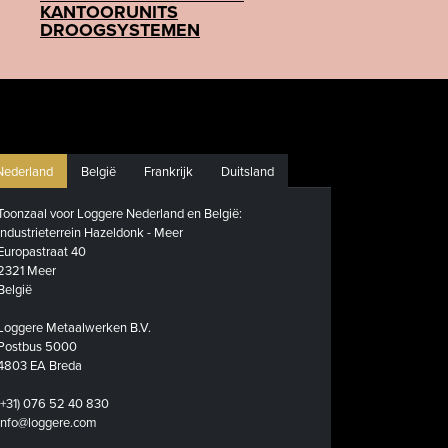
KANTOORUNITS
DROOGSYSTEMEN
Nederland
België
Frankrijk
Duitsland
Toonzaal voor Loggere Nederland en België:
Industrieterrein Hazeldonk - Meer
Europastraat 40
2321 Meer
België
Loggere Metaalwerken B.V.
Postbus 5000
4803 EA Breda
(+31) 076 52 40 830
info@loggere.com