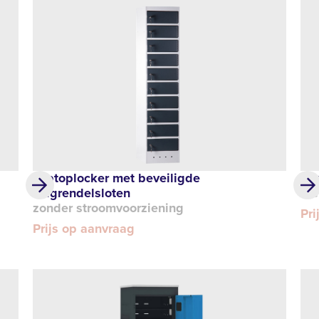
Laptoplocker met beveiligde
Lap
valgrendelsloten
me
zonder stroomvoorziening
Pri
Prijs op aanvraag