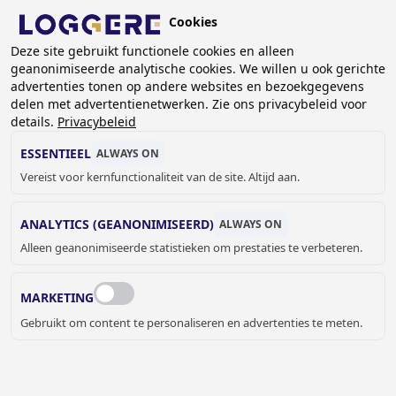
Overslaan
Cookies
en
NL
naar
Deze site gebruikt functionele cookies en alleen
geanonimiseerde analytische cookies. We willen u ook gerichte
de
advertenties tonen op andere websites en bezoekgegevens
inhoud
delen met advertentienetwerken. Zie ons privacybeleid voor
gaan
details.
Privacybeleid
DOUCHEKOPPEN
ESSENTIEEL
ALWAYS ON
Vereist voor kernfunctionaliteit van de site. Altijd aan.
KRUIMELPAD
ANALYTICS (GEANONIMISEERD)
ALWAYS ON
Home
Sanitair
Douches en baden
Douchekoppen
Alleen geanonimiseerde statistieken om prestaties te verbeteren.
De muur- en plafonddouchekop zijn beide
vandaalbestendig en zodanig gevormd dat men zich er niet
MARKETING
aan kan verwonden. Deze messing verchroomde
Gebruikt om content te personaliseren en advertenties te meten.
douchekoppen van hoge kwaliteit garanderen een lange
levensduur.