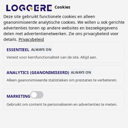
Overslaan
Cookies
en
NL
naar
Deze site gebruikt functionele cookies en alleen
geanonimiseerde analytische cookies. We willen u ook gerichte
de
advertenties tonen op andere websites en bezoekgegevens
inhoud
delen met advertentienetwerken. Zie ons privacybeleid voor
OUTLET
gaan
details.
Privacybeleid
ESSENTIEEL
ALWAYS ON
KRUIMELPAD
Vereist voor kernfunctionaliteit van de site. Altijd aan.
Home
Outlet
ANALYTICS (GEANONIMISEERD)
ALWAYS ON
Loggere Outlet
biedt voordelige showroommodellen,
Alleen geanonimiseerde statistieken om prestaties te verbeteren.
demonstratiemodellen en samples van lockers,
garderobesystemen, kantoorunits en droogsystemen.
MARKETING
Profiteer van kwaliteitsproducten tegen een lagere prijs.
Gebruikt om content te personaliseren en advertenties te meten.
Heeft u vragen over een van deze producten?
Bel of mail ons gerust.
Al deze producten zijn af te halen in 2321 Meer-