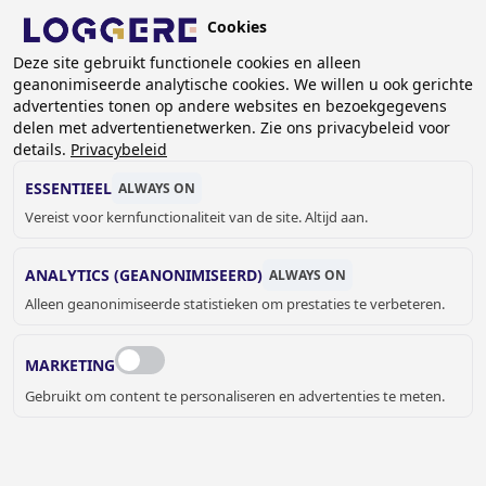
Overslaan
Cookies
en
naar
Deze site gebruikt functionele cookies en alleen
geanonimiseerde analytische cookies. We willen u ook gerichte
de
advertenties tonen op andere websites en bezoekgegevens
inhoud
delen met advertentienetwerken. Zie ons privacybeleid voor
LOCKERS EN
gaan
details.
Privacybeleid
VAKKENKASTEN OP MAAT
ESSENTIEEL
ALWAYS ON
Vereist voor kernfunctionaliteit van de site. Altijd aan.
KRUIMELPAD
ANALYTICS (GEANONIMISEERD)
ALWAYS ON
Home
Lockers- en kastsystemen
Alleen geanonimiseerde statistieken om prestaties te verbeteren.
Lockers en vakkenkasten op maat
MARKETING
Gebruikt om content te personaliseren en advertenties te meten.