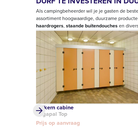
DURF TE INVESTEREN IN D
Als campingbeheerder wil je je gasten de beste
assortiment hoogwaardige, duurzame producten
haardrogers
,
staande buitendouches
en diver
Volkern cabine
Rogapal Top
Prijs op aanvraag