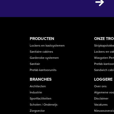
PRODUCT
ASS
PRODUCTEN
ONZE TR
CATEGORIES
Lockers en kastsystemen
Stripkapstokk
Sanitaire cabines
Lockers en va
Garderobe systemen
Wasgoten Perfe
Sanitair
Prefab kantoor
Prefab kantoorunits
Sandwich cab
BRANCHES
LOGGERE
Architecten
Over ons
Industrie
Algemene voo
Sportfaciliteiten
Disclaimer
Scholen / Onderwijs
Vacatures
Zorgsector
Nieuwsoverzi