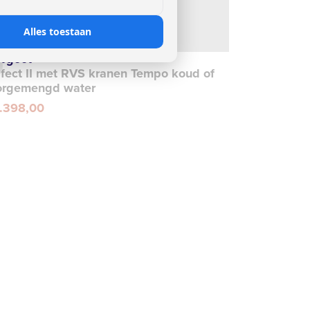
Alles toestaan
sgoot
rfect II met RVS kranen Tempo koud of
orgemengd water
1.398,00