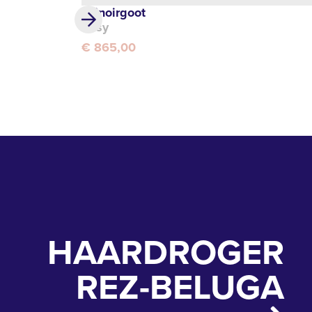
Urinoirgoot
Easy
€ 865,00
HAARDROGER
REZ-BELUGA