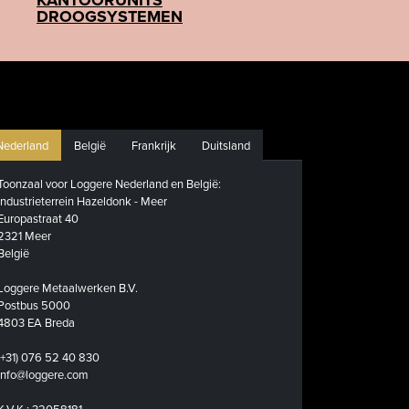
KANTOORUNITS
DROOGSYSTEMEN
Nederland
België
Frankrijk
Duitsland
Toonzaal voor Loggere Nederland en België:
Industrieterrein Hazeldonk - Meer
Europastraat 40
2321 Meer
België
Loggere Metaalwerken B.V.
Postbus 5000
4803 EA Breda
(+31) 076 52 40 830
info@loggere.com