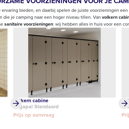
UURZAME VOORZIENINGEN VOOR JE CA
 ervaring bieden, en daarbij spelen de juiste voorzieningen een
 die je camping naar een hoger niveau tillen. Van
volkern cabi
se
sanitaire voorzieningen
: wij hebben alles in huis voor een c
Volkern cabine
Vo
Rogapal Standaard
DL
Prijs op aanvraag
Pri