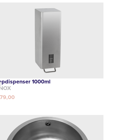
epdispenser 1000ml
NOX
179,00