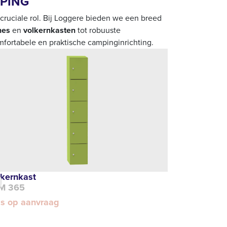
MPING
 cruciale rol. Bij Loggere bieden we een breed
nes
en
volkernkasten
tot robuuste
omfortabele en praktische campinginrichting.
lkernkast
M 365
js op aanvraag