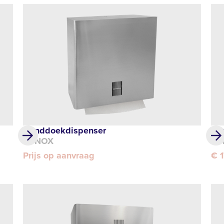
Handdoekdispenser
Ze
SYNOX
SY
Prijs op aanvraag
€ 