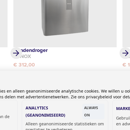
Handendroger
In
SYNOX
Cl
€ 312,00
€ 
kies en alleen geanonimiseerde analytische cookies. We willen u oo
 delen met advertentienetwerken. Zie ons privacybeleid voor deta
ANALYTICS
ALWAYS
MARKE
(GEANONIMISEERD)
ON
van de
Gebrui
Alleen geanonimiseerde statistieken om
en adv
prestaties te verbeteren.