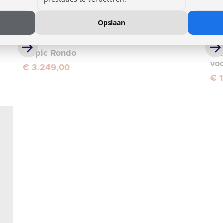
Opslaan
Staande douche
Wa
Tropic Rondo
Pe
vo
€ 3.249,00
€ 