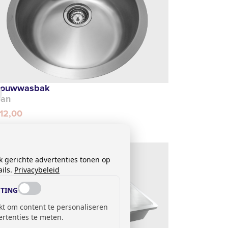
bouwwasbak
ean
112,00
k gerichte advertenties tonen op
ils.
Privacybeleid
TING
kt om content te personaliseren
ertenties te meten.