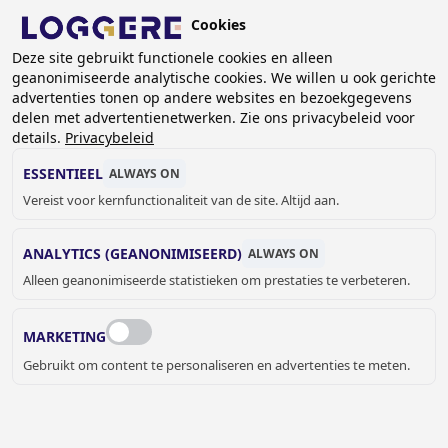
Overslaan
Cookies
en
NL
naar
Deze site gebruikt functionele cookies en alleen
geanonimiseerde analytische cookies. We willen u ook gerichte
de
KRUIMELPAD
advertenties tonen op andere websites en bezoekgegevens
inhoud
delen met advertentienetwerken. Zie ons privacybeleid voor
Home
Referenties
Referenties met Z-kasten
gaan
details.
Privacybeleid
REFERENTIES Z-KASTEN
ESSENTIEEL
ALWAYS ON
Vereist voor kernfunctionaliteit van de site. Altijd aan.
Ontdek op onze referentiepagina's hoe we Z-kasten
ANALYTICS (GEANONIMISEERD)
ALWAYS ON
hebben geïmplementeerd in kantoren, ziekenhuizen
Alleen geanonimiseerde statistieken om prestaties te verbeteren.
en andere bedrijven.
MARKETING
Gebruikt om content te personaliseren en advertenties te meten.