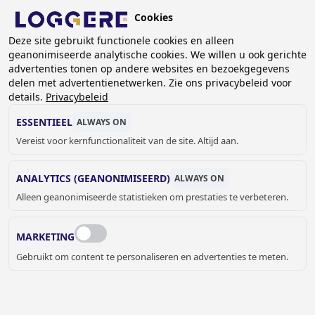
Overslaan
Cookies
en
NL
Deze site gebruikt functionele cookies en alleen
naar
geanonimiseerde analytische cookies. We willen u ook gerichte
de
advertenties tonen op andere websites en bezoekgegevens
inhoud
delen met advertentienetwerken. Zie ons privacybeleid voor
GARDEROBE ACCESSOIRES
gaan
details.
Privacybeleid
ESSENTIEEL
ALWAYS ON
KRUIMELPAD
Vereist voor kernfunctionaliteit van de site. Altijd aan.
Home
Garderobe systemen
Garderobe accessoires
ANALYTICS (GEANONIMISEERD)
ALWAYS ON
Alleen geanonimiseerde statistieken om prestaties te verbeteren.
MARKETING
Gebruikt om content te personaliseren en advertenties te meten.
ACCESSOIRES VOOR