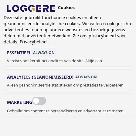
Overslaan
Cookies
en
NL
naar
Deze site gebruikt functionele cookies en alleen
geanonimiseerde analytische cookies. We willen u ook gerichte
de
advertenties tonen op andere websites en bezoekgegevens
inhoud
delen met advertentienetwerken. Zie ons privacybeleid voor
gaan
details.
Privacybeleid
DIVERSE ACCESSOIRES
ESSENTIEEL
ALWAYS ON
Vereist voor kernfunctionaliteit van de site. Altijd aan.
KRUIMELPAD
ANALYTICS (GEANONIMISEERD)
ALWAYS ON
Home
Sanitair
Sanitaire accessoires
Alleen geanonimiseerde statistieken om prestaties te verbeteren.
Diverse accessoires
Onder de kleine accessoires vindt u een verzameling van
MARKETING
producten om uw sanitaire ruimte compleet te maken zoals:
Gebruikt om content te personaliseren en advertenties te meten.
kledinghaken, tissuedispensers, douchezitjes,
toiletborstels, toiletrolhouders etc.