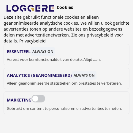
Overslaan
Cookies
en
NL
naar
Deze site gebruikt functionele cookies en alleen
geanonimiseerde analytische cookies. We willen u ook gerichte
de
advertenties tonen op andere websites en bezoekgegevens
inhoud
delen met advertentienetwerken. Zie ons privacybeleid voor
SCHOOLGARDEROBEREKKE
gaan
details.
Privacybeleid
ESSENTIEEL
ALWAYS ON
KRUIMELPAD
Vereist voor kernfunctionaliteit van de site. Altijd aan.
Home
Garderobe systemen
Schoolgarderoberekken
ANALYTICS (GEANONIMISEERD)
ALWAYS ON
Alleen geanonimiseerde statistieken om prestaties te verbeteren.
MARKETING
Gebruikt om content te personaliseren en advertenties te meten.
SCHOOLGARDEROBEREKKEN