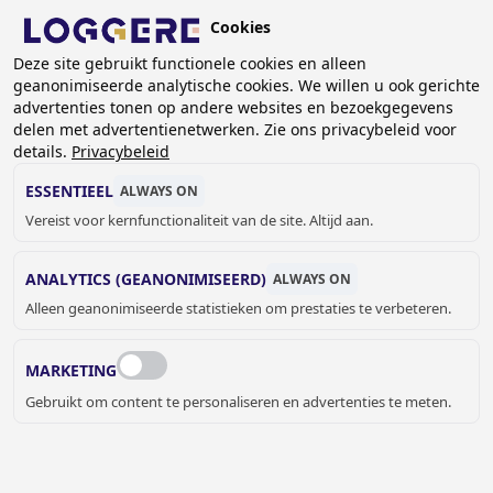
Overslaan
Cookies
en
NL
Deze site gebruikt functionele cookies en alleen
naar
geanonimiseerde analytische cookies. We willen u ook gerichte
de
advertenties tonen op andere websites en bezoekgegevens
inhoud
delen met advertentienetwerken. Zie ons privacybeleid voor
gaan
details.
Privacybeleid
CATERING
ESSENTIEEL
ALWAYS ON
Vereist voor kernfunctionaliteit van de site. Altijd aan.
KRUIMELPAD
ANALYTICS (GEANONIMISEERD)
ALWAYS ON
Home
Sanitair
Catering
Alleen geanonimiseerde statistieken om prestaties te verbeteren.
In dit hoofdstuk vindt u Sanitaire toestellen die speciaal
voor de
Horeca
zĳn ontworpen zoals de industriële wasgoot
MARKETING
Standaard, het mini muurwastafeltje of de reeks met
Gebruikt om content te personaliseren en advertenties te meten.
hygiëne wasbakjes. Uiteraard mag ook de Eureka lĳn van
spoeltafels niet ontbreken.