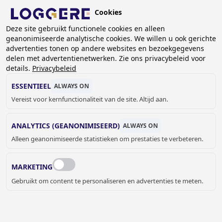
Overslaan
Cookies
en
NL
naar
Deze site gebruikt functionele cookies en alleen
geanonimiseerde analytische cookies. We willen u ook gerichte
de
KRUIMELPAD
advertenties tonen op andere websites en bezoekgegevens
inhoud
delen met advertentienetwerken. Zie ons privacybeleid voor
Home
Branches
Brandweer
gaan
details.
Privacybeleid
BRANDWEER
ESSENTIEEL
ALWAYS ON
Vereist voor kernfunctionaliteit van de site. Altijd aan.
ANALYTICS (GEANONIMISEERD)
ALWAYS ON
Alleen geanonimiseerde statistieken om prestaties te verbeteren.
ROBUUSTE EN BETROUWBARE
PRODUCTEN VOOR DE BRANDWEER
MARKETING
Bij Loggere bieden we een breed scala aan producten
Gebruikt om content te personaliseren en advertenties te meten.
speciaal voor de brandweer, zoals
brandweerkasten
,
laarzenwas-installaties
,
wastroggen
,
drinkfonteinen
en
uitgietbakken
. Onze producten zijn ontworpen voor