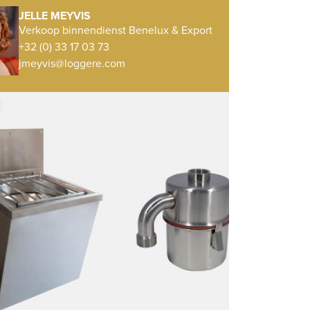
JELLE MEYVIS
Verkoop binnendienst Benelux & Export
+32 (0) 33 17 03 73
jmeyvis@loggere.com