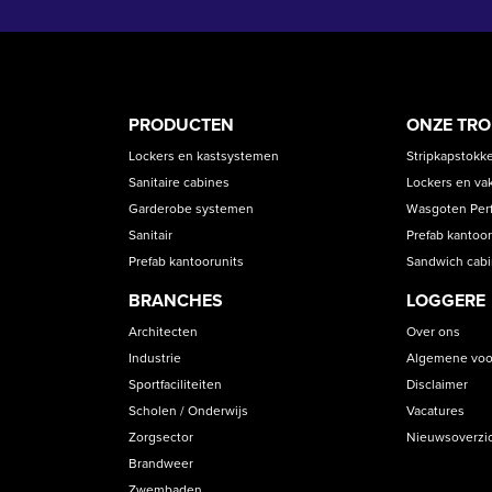
PRODUCT
ASS
PRODUCTEN
ONZE TR
CATEGORIES
Lockers en kastsystemen
Stripkapstokk
Sanitaire cabines
Lockers en va
Garderobe systemen
Wasgoten Perfe
Sanitair
Prefab kantoor
Prefab kantoorunits
Sandwich cab
BRANCHES
LOGGERE
Architecten
Over ons
Industrie
Algemene voo
Sportfaciliteiten
Disclaimer
Scholen / Onderwijs
Vacatures
Zorgsector
Nieuwsoverzi
Brandweer
Zwembaden