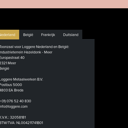
Nederland
België
Frankrijk
Duitsland
Toonzaal voor Loggere Nederland en België:
Industrieterrein Hazeldonk - Meer
Europastraat 40
2321 Meer
België
Loggere Metaalwerken B.V.
Postbus 5000
4803 EA Breda
(+31) 076 52 40 830
info@loggere.com
K.V.K.: 32058181
BTW/TVA: NL004211741B01