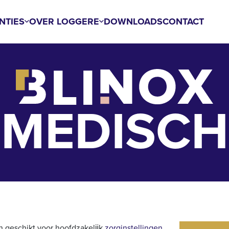
NTIES
OVER LOGGERE
DOWNLOADS
CONTACT
MEDISCH
n geschikt voor hoofdzakelĳk
zorginstellingen
.