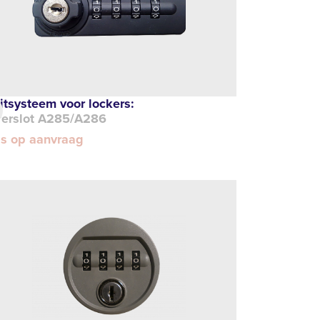
itsysteem voor lockers:
jferslot A285/A286
js op aanvraag