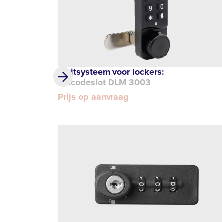
Sluitsysteem voor lockers:
Pincodeslot DLM 3003
Prijs op aanvraag