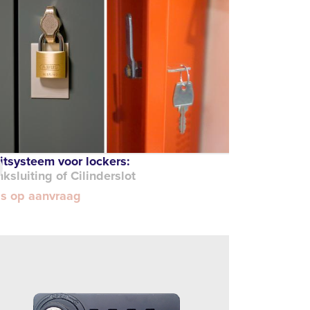
itsysteem voor lockers:
nksluiting of Cilinderslot
js op aanvraag