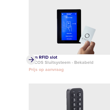
Slim RFID slot
VECOS Sluitsysteem - Bekabeld
Prijs op aanvraag