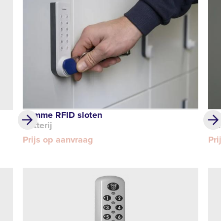
Slimme RFID sloten
Slu
Batterij
Kli
Prijs op aanvraag
Pri