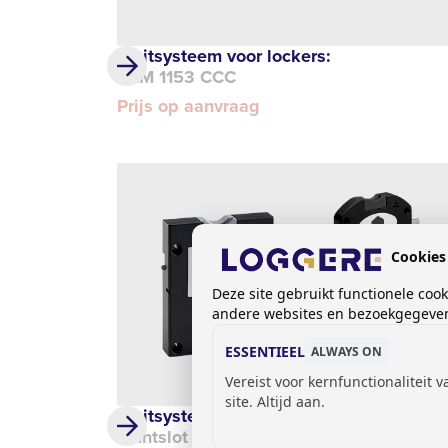
Sluitsysteem voor lockers:
DLM 1153 CCC
Prijs op aanvraag
Cookies
Deze site gebruikt functionele coo
andere websites en bezoekgegevens
ESSENTIEEL
ALWAYS ON
Vereist voor kernfunctionaliteit 
site. Altijd aan.
Sluitsystemen voor lockers:
Muntslot