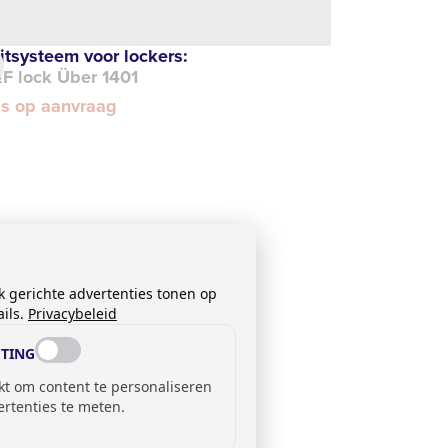
itsysteem voor lockers:
F lock Über 1401
js op aanvraag
k gerichte advertenties tonen op
ils.
Privacybeleid
TING
kt om content te personaliseren
ertenties te meten.