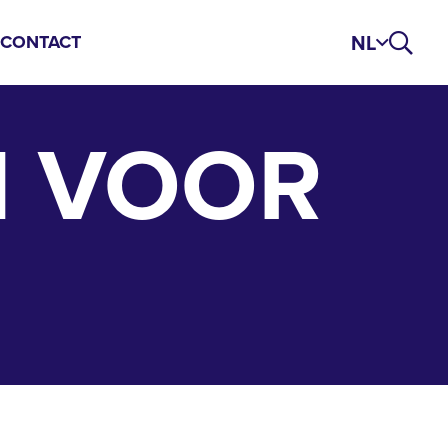
NL
S
CONTACT
N VOOR