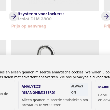
Sluitsysteem voor lockers:
Slu
Codeslot DLM 2800
W&
Prijs op aanvraag
Pri
kies en alleen geanonimiseerde analytische cookies. We willen u oo
 delen met advertentienetwerken. Zie ons privacybeleid voor deta
ANALYTICS
ALWAYS
MARKE
(GEANONIMISEERD)
ON
van de
Gebrui
Alleen geanonimiseerde statistieken om
en adv
Sluitsysteem voor lockers:
prestaties te verbeteren.
Hangslot met cijferslot DLM A222