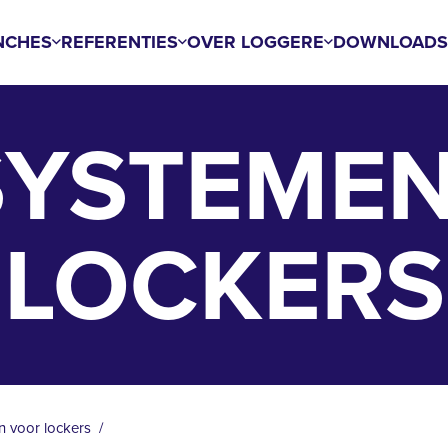
NCHES
REFERENTIES
OVER LOGGERE
DOWNLOAD
SYSTEME
LOCKERS
n voor lockers