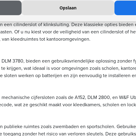
Prijs op aanvraag
Opslaan
 een cilinderslot of klinksluiting. Deze klassieke opties bied
kasten. Of u nu kiest voor de veiligheid van een cilinderslot of h
, van kleedruimtes tot kantooromgevingen.
DLM 3780, bieden een gebruiksvriendelijke oplossing zonder fy
te krijgen, wat ideaal is voor omgevingen zoals scholen, kanto
e sloten werken op batterijen en zijn eenvoudig te installeren e
j mechanische cijfersloten zoals de A152, DLM 2800, en W&F Ub
ecode, wat ze geschikt maakt voor kleedkamers, scholen en lock
 in publieke ruimtes zoals zwembaden en sportscholen. Gebruik
e toegang zonder het risico van verloren sleutels. Deze gebruiksv