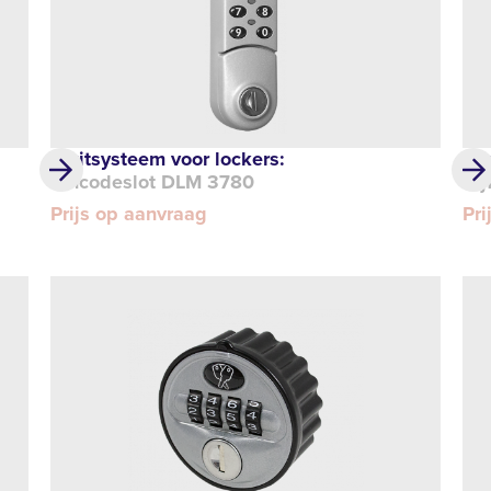
Sluitsysteem voor lockers:
Slu
Pincodeslot DLM 3780
Ci
Prijs op aanvraag
Pri