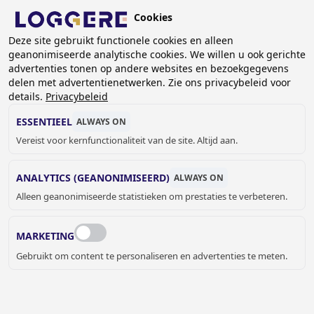
Overslaan
Cookies
en
NL
naar
Deze site gebruikt functionele cookies en alleen
geanonimiseerde analytische cookies. We willen u ook gerichte
de
advertenties tonen op andere websites en bezoekgegevens
inhoud
delen met advertentienetwerken. Zie ons privacybeleid voor
gaan
details.
Privacybeleid
ANTI-SUÏCIDALE
ESSENTIEEL
ALWAYS ON
DRINKFONTEINEN
Vereist voor kernfunctionaliteit van de site. Altijd aan.
ANALYTICS (GEANONIMISEERD)
ALWAYS ON
KRUIMELPAD
Alleen geanonimiseerde statistieken om prestaties te verbeteren.
Home
Sanitair
Drinkfonteinen
Anti-suïcidale drinkfonteinen
MARKETING
ANTI-SUÏCIDALE
Gebruikt om content te personaliseren en advertenties te meten.
DRINKFONTEINEN
De
anti-suïcidale drinkfonteinen
van Loggere zijn speciaal