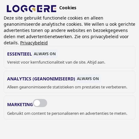
Overslaan
Cookies
en
NL
Deze site gebruikt functionele cookies en alleen
naar
geanonimiseerde analytische cookies. We willen u ook gerichte
de
KRUIMELPAD
advertenties tonen op andere websites en bezoekgegevens
inhoud
delen met advertentienetwerken. Zie ons privacybeleid voor
Home
Referenties
Referenties met garderobekasten
gaan
details.
Privacybeleid
REFERENTIES
ESSENTIEEL
ALWAYS ON
Vereist voor kernfunctionaliteit van de site. Altijd aan.
GARDEROBEKASTEN
ANALYTICS (GEANONIMISEERD)
ALWAYS ON
Alleen geanonimiseerde statistieken om prestaties te verbeteren.
Laat je inspireren door onze referenties en ontdek
verschillende projecten met garderobekasten die we
MARKETING
hebben gerealiseerd voor diverse klanten.
Gebruikt om content te personaliseren en advertenties te meten.