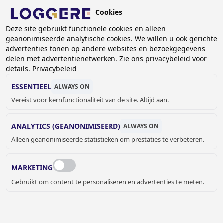
Overslaan
Cookies
en
NL
naar
Deze site gebruikt functionele cookies en alleen
geanonimiseerde analytische cookies. We willen u ook gerichte
de
advertenties tonen op andere websites en bezoekgegevens
inhoud
delen met advertentienetwerken. Zie ons privacybeleid voor
CABINES MET ZWEVEND
gaan
details.
Privacybeleid
EFFECT
ESSENTIEEL
ALWAYS ON
Vereist voor kernfunctionaliteit van de site. Altijd aan.
KRUIMELPAD
ANALYTICS (GEANONIMISEERD)
ALWAYS ON
Home
Sanitaire cabines
Cabines met zwevend effect
Alleen geanonimiseerde statistieken om prestaties te verbeteren.
MARKETING
Glass cabin - Vitrum II
Gebruikt om content te personaliseren en advertenties te meten.