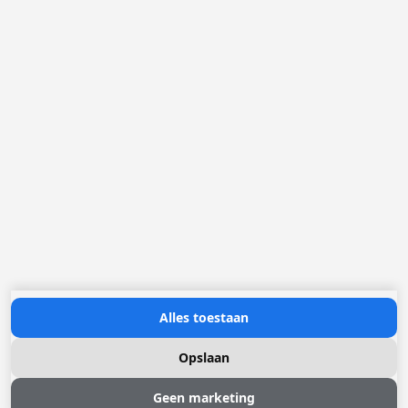
Loggere Metaalwerken B.V.
Postbus 5000
4803 EA Breda
(+31) 076 52 40 830
info@loggere.com
K.V.K.: 32058181
BTW/TVA: NL004211741B01
Openingsuren:
maandag tot en met vrijdag: 08u30 - 17u00
Neem contact met ons op
Alles toestaan
Opslaan
Geen marketing
© 2026 Loggere, Inc. All rights reserved