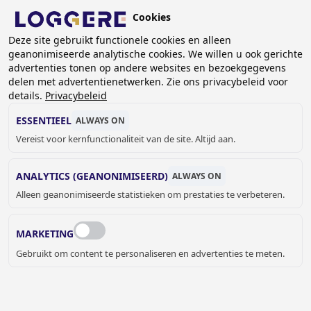
Overslaan
Cookies
en
NL
naar
Deze site gebruikt functionele cookies en alleen
geanonimiseerde analytische cookies. We willen u ook gerichte
de
KRUIMELPAD
advertenties tonen op andere websites en bezoekgegevens
inhoud
delen met advertentienetwerken. Zie ons privacybeleid voor
Home
Referenties
Referenties met vakkenkasten
gaan
details.
Privacybeleid
REFERENTIES
ESSENTIEEL
ALWAYS ON
Vereist voor kernfunctionaliteit van de site. Altijd aan.
VAKKENKASTEN
ANALYTICS (GEANONIMISEERD)
ALWAYS ON
Alleen geanonimiseerde statistieken om prestaties te verbeteren.
Bekijk onze referenties en ontdek hoe we
vakkenkasten en lockers hebben geïntegreerd in
openbare ruimtes zoals scholen, sportsfaciliteiten en
MARKETING
overige bedrijven.
Gebruikt om content te personaliseren en advertenties te meten.