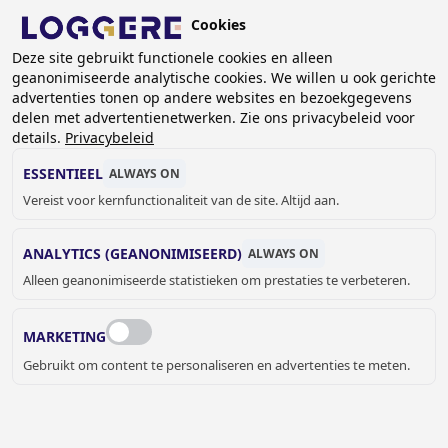
Overslaan
Cookies
en
NL
naar
Deze site gebruikt functionele cookies en alleen
geanonimiseerde analytische cookies. We willen u ook gerichte
de
KRUIMELPAD
advertenties tonen op andere websites en bezoekgegevens
inhoud
delen met advertentienetwerken. Zie ons privacybeleid voor
Home
Branches
Gevangenissen
gaan
details.
Privacybeleid
GEVANGENISSEN
ESSENTIEEL
ALWAYS ON
Vereist voor kernfunctionaliteit van de site. Altijd aan.
ANALYTICS (GEANONIMISEERD)
ALWAYS ON
Alleen geanonimiseerde statistieken om prestaties te verbeteren.
VANDAALBESTENDIGE OPLOSSINGEN
VOOR GEVANGENISSEN
MARKETING
Zorg voor een veilige en georganiseerde werk- en
Gebruikt om content te personaliseren en advertenties te meten.
leefomgeving met onze producten voor gevangenissen en
detentiecentra.