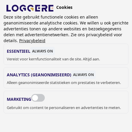
Overslaan
Cookies
en
NL
naar
Deze site gebruikt functionele cookies en alleen
geanonimiseerde analytische cookies. We willen u ook gerichte
de
advertenties tonen op andere websites en bezoekgegevens
inhoud
delen met advertentienetwerken. Zie ons privacybeleid voor
CONDENSDROGING
gaan
details.
Privacybeleid
ESSENTIEEL
ALWAYS ON
KRUIMELPAD
Vereist voor kernfunctionaliteit van de site. Altijd aan.
Home
Droogsystemen
Gesloten droogkasten
Condensdroging
ANALYTICS (GEANONIMISEERD)
ALWAYS ON
Alleen geanonimiseerde statistieken om prestaties te verbeteren.
CONDENSDROGING –
ENERGIEZUINIG & HYGIËNISCH
MARKETING
Gebruikt om content te personaliseren en advertenties te meten.
Naast recirculatiedrogen biedt Loggere ook droogkasten
aan met energiezuinige condensatiedroging.
De ECON droogkasten verbruiken tot wel
60% minder