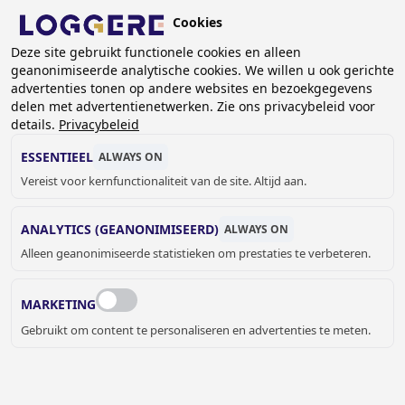
Overslaan
Cookies
en
NL
naar
Deze site gebruikt functionele cookies en alleen
geanonimiseerde analytische cookies. We willen u ook gerichte
de
KRUIMELPAD
advertenties tonen op andere websites en bezoekgegevens
inhoud
delen met advertentienetwerken. Zie ons privacybeleid voor
Home
Contact
gaan
details.
Privacybeleid
CONTACT
ESSENTIEEL
ALWAYS ON
Vereist voor kernfunctionaliteit van de site. Altijd aan.
ANALYTICS (GEANONIMISEERD)
ALWAYS ON
Naam
Alleen geanonimiseerde statistieken om prestaties te verbeteren.
MARKETING
Bedrijf/Organisatie
Gebruikt om content te personaliseren en advertenties te meten.