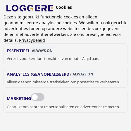
Overslaan
Cookies
en
NL
naar
Deze site gebruikt functionele cookies en alleen
geanonimiseerde analytische cookies. We willen u ook gerichte
de
advertenties tonen op andere websites en bezoekgegevens
inhoud
delen met advertentienetwerken. Zie ons privacybeleid voor
gaan
details.
Privacybeleid
VANDAALBESTENDIGE
ESSENTIEEL
ALWAYS ON
OPLOSSINGEN
Vereist voor kernfunctionaliteit van de site. Altijd aan.
ANALYTICS (GEANONIMISEERD)
ALWAYS ON
KRUIMELPAD
Alleen geanonimiseerde statistieken om prestaties te verbeteren.
Home
Sanitair
Kranen
Vandaalbestendige oplossingen
MARKETING
Op het gebied van vandaalbestendige oplossingen op het
Gebruikt om content te personaliseren en advertenties te meten.
gebied van kranen voor Wastafels en spoelsystemen voor
toiletten staan alle componenten pneumatische en
elektronische oplossingen getoond op de laatste pagina’s