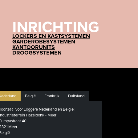
INRICHTING
LOCKERS EN KASTSYSTEMEN
GARDEROBESYSTEMEN
KANTOORUNITS
DROOGSYSTEMEN
Nederland
België
Frankrijk
Duitsland
Toonzaal voor Loggere Nederland en België:
Industrieterrein Hazeldonk - Meer
Europastraat 40
2321 Meer
België