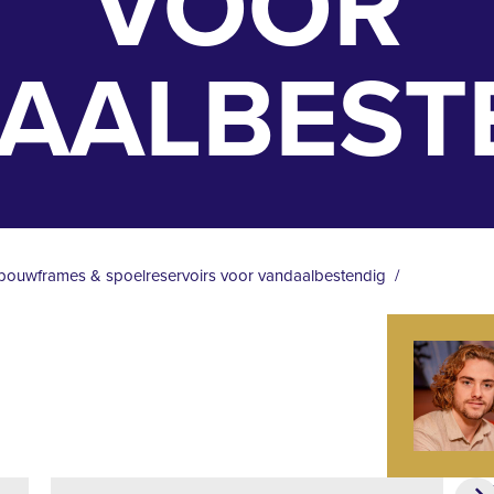
VOOR
AALBEST
bouwframes & spoelreservoirs voor vandaalbestendig
Be