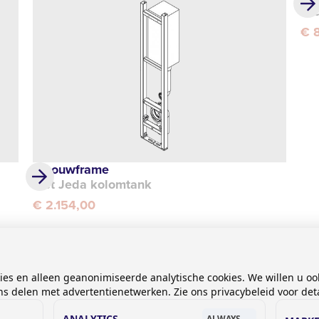
Je
€ 
Inbouwframe
met Jeda kolomtank
€ 2.154,00
kies en alleen geanonimiseerde analytische cookies. We willen u oo
 delen met advertentienetwerken. Zie ons privacybeleid voor deta
ANALYTICS
ALWAYS