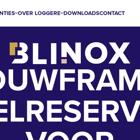
NTIES
OVER LOGGERE
DOWNLOADS
CONTACT
OUWFRAM
ELRESERV