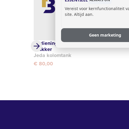
Vereist voor kernfunctionaliteit 
site. Altijd aan.
Geen marketing
Bedieningsplaat voor pneumatische
drukker
Jeda kolomtank
€ 80,00