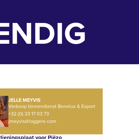
ENDIG
JELLE MEYVIS
Verkoop binnendienst Benelux & Export
+32 (0) 33 17 03 73
jmeyvis@loggere.com
dieningsplaat voor Piëzo