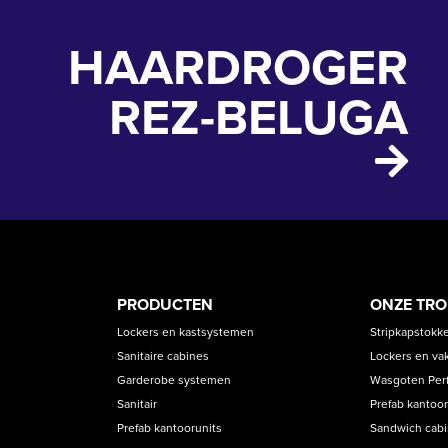
HAARDROGER
REZ-BELUGA
PRODUCT
ASS
PRODUCTEN
ONZE TR
CATEGORIES
Lockers en kastsystemen
Stripkapstokk
Sanitaire cabines
Lockers en va
Garderobe systemen
Wasgoten Perfe
Sanitair
Prefab kantoor
Prefab kantoorunits
Sandwich cab