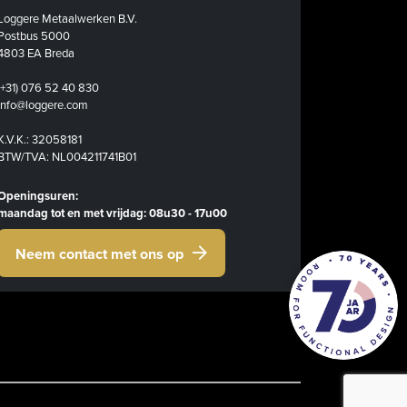
Loggere Metaalwerken B.V.
Postbus 5000
4803 EA Breda
(+31) 076 52 40 830
info@loggere.com
K.V.K.: 32058181
BTW/TVA: NL004211741B01
Openingsuren:
maandag tot en met vrijdag: 08u30 - 17u00
Neem contact met ons op