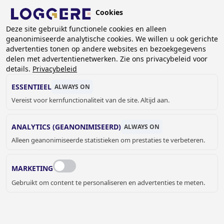
Overslaan
Cookies
en
NL
naar
Deze site gebruikt functionele cookies en alleen
geanonimiseerde analytische cookies. We willen u ook gerichte
de
advertenties tonen op andere websites en bezoekgegevens
inhoud
delen met advertentienetwerken. Zie ons privacybeleid voor
gaan
details.
Privacybeleid
URINOIRGOTEN
ESSENTIEEL
ALWAYS ON
Vereist voor kernfunctionaliteit van de site. Altijd aan.
KRUIMELPAD
ANALYTICS (GEANONIMISEERD)
ALWAYS ON
Home
Sanitair
Toilet en Urinoir
Urinoirgoten
Alleen geanonimiseerde statistieken om prestaties te verbeteren.
Loggere biedt zowel hagende als staande urinoirgoten aan.
De staande urinoirgoten zijn geplaatst op de grond, hebben
MARKETING
verborgen spoelleidingen en afvoer wordt naar keuze links,
Gebruikt om content te personaliseren en advertenties te meten.
recht of in het midden geplaatst. De urinoirs zĳn
verkrĳgbaar in verschillende lengtes en veelal gebruikt in
openbare plaatsen en sportfaciliteiten.