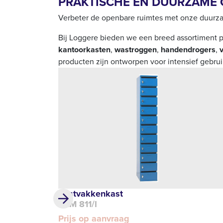
PRAKTISCHE EN DUURZAME 
Verbeter de openbare ruimtes met onze duurza
Bij Loggere bieden we een breed assortiment p
kantoorkasten
,
wastroggen
,
handendrogers
,
producten zijn ontworpen voor intensief gebruik
Postvakkenkast
DLM 811/I
Prijs op aanvraag