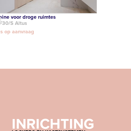
bine voor droge ruimtes
F30/S Altus
js op aanvraag
INRICHTING