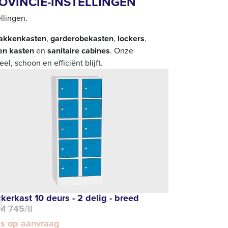
OVINCIE-INSTELLINGEN
llingen.
akkenkasten
,
garderobekasten
,
lockers
,
en kasten
en
sanitaire cabines
. Onze
l, schoon en efficiënt blijft.
kerkast 10 deurs - 2 delig - breed
M 745/II
js op aanvraag