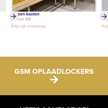
Glazen kasten
Ca
Vitrum GS
SV
Prijs op aanvraag
Pri
GSM OPLAADLOCKERS