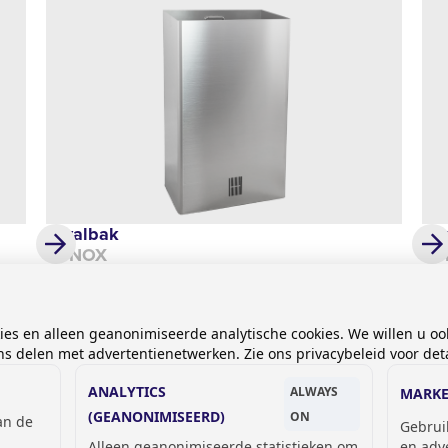
Afvalbak
Ha
SYNOX
SY
€ 260,00
€ 
kies en alleen geanonimiseerde analytische cookies. We willen u oo
 delen met advertentienetwerken. Zie ons privacybeleid voor deta
ANALYTICS
ALWAYS
MARKE
(GEANONIMISEERD)
ON
van de
Gebrui
Alleen geanonimiseerde statistieken om
en adv