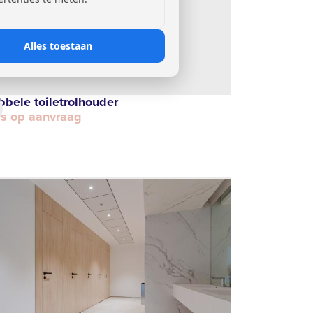
Alles toestaan
bele toiletrolhouder
js op aanvraag