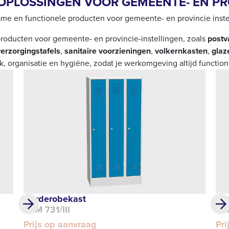
OPLOSSINGEN VOOR GEMEENTE- EN PR
me en functionele producten voor gemeente- en provincie inste
roducten voor gemeente- en provincie-instellingen, zoals
postv
verzorgingstafels
,
sanitaire voorzieningen
,
volkernkasten
,
glaz
, organisatie en hygiëne, zodat je werkomgeving altijd functionee
Garderobekast
Loc
DLM 731/III
DL
Prijs op aanvraag
Pri