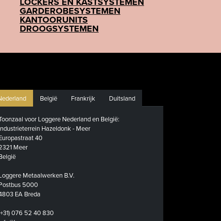
LOCKERS EN KASTSYSTEMEN
GARDEROBESYSTEMEN
KANTOORUNITS
DROOGSYSTEMEN
Nederland
België
Frankrijk
Duitsland
Toonzaal voor Loggere Nederland en België:
Industrieterrein Hazeldonk - Meer
Europastraat 40
2321 Meer
België
Loggere Metaalwerken B.V.
Postbus 5000
4803 EA Breda
(+31) 076 52 40 830