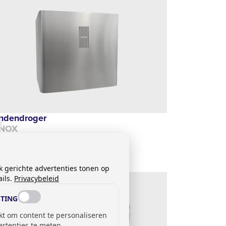
ndendroger
NOX
312,00
k gerichte advertenties tonen op
ils.
Privacybeleid
TING
kt om content te personaliseren
ertenties te meten.