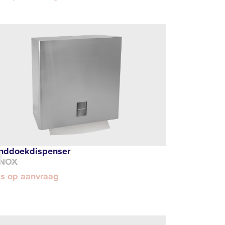
nddoekdispenser
NOX
js op aanvraag