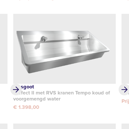
Wasgoot
Ha
Perfect II met RVS kranen Tempo koud of
SY
voorgemengd water
Pri
€ 1.398,00