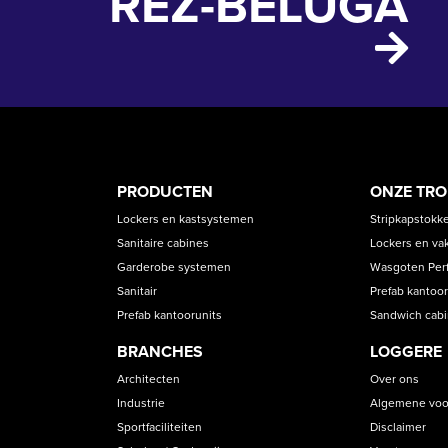
REZ-BELUGA
PRODUCT
ASS
PRODUCTEN
ONZE TR
CATEGORIES
Lockers en kastsystemen
Stripkapstokk
Sanitaire cabines
Lockers en va
Garderobe systemen
Wasgoten Perfe
Sanitair
Prefab kantoor
Prefab kantoorunits
Sandwich cab
BRANCHES
LOGGERE
Architecten
Over ons
Industrie
Algemene voo
Sportfaciliteiten
Disclaimer