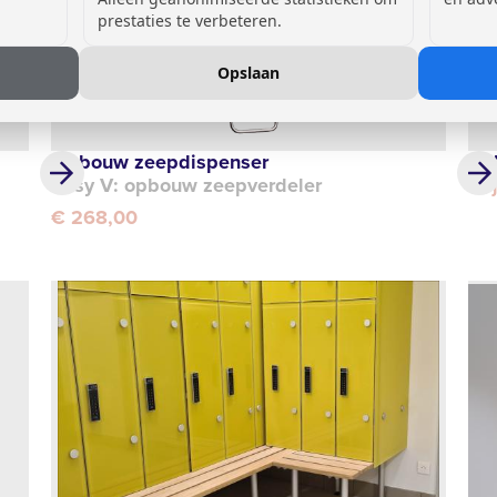
prestaties te verbeteren.
Opslaan
Opbouw zeepdispenser
Dub
Easy V: opbouw zeepverdeler
Pri
€ 268,00