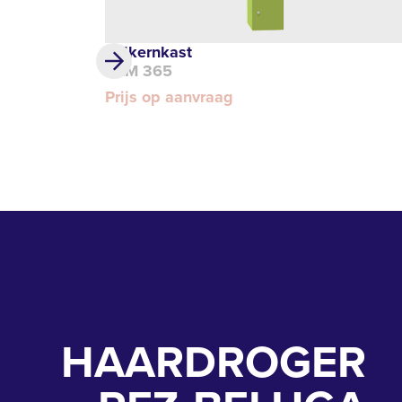
Volkernkast
DLM 365
Prijs op aanvraag
HAARDROGER