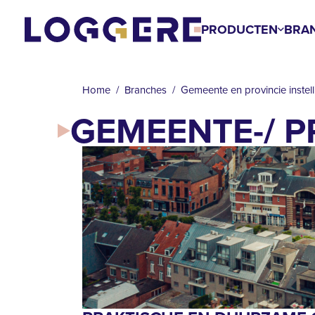
Overslaan
en
PRODUCTEN
BRA
naar
de
KRUIMELPAD
inhoud
Home
Branches
Gemeente en provincie instel
gaan
GEMEENTE-/ P