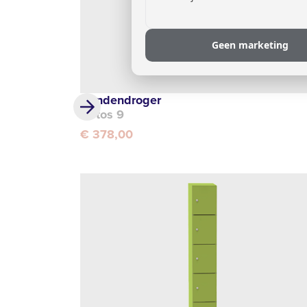
Geen marketing
Handendroger
Notos 9
€ 378,00