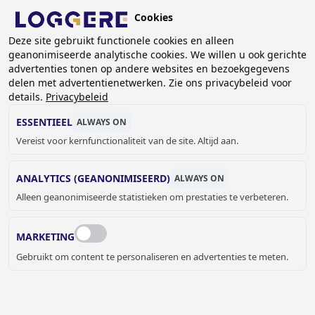
Overslaan
Cookies
en
NL
naar
Deze site gebruikt functionele cookies en alleen
geanonimiseerde analytische cookies. We willen u ook gerichte
de
advertenties tonen op andere websites en bezoekgegevens
inhoud
delen met advertentienetwerken. Zie ons privacybeleid voor
gaan
details.
Privacybeleid
AFVALBAKKEN
ESSENTIEEL
ALWAYS ON
Vereist voor kernfunctionaliteit van de site. Altijd aan.
KRUIMELPAD
ANALYTICS (GEANONIMISEERD)
ALWAYS ON
Home
Sanitair
Sanitaire accessoires
Afvalbakken
Alleen geanonimiseerde statistieken om prestaties te verbeteren.
Afvalbakken zijn in alle vormen en maten beschikbaar bij
Loggere. Zo zijn er de design series van Proox, de afvalbak-
MARKETING
handdoekverdeler combinaties van Contura en de grote
Gebruikt om content te personaliseren en advertenties te meten.
verscheidenheid in Easy producten. Geschikt voor elke
doelgroep.