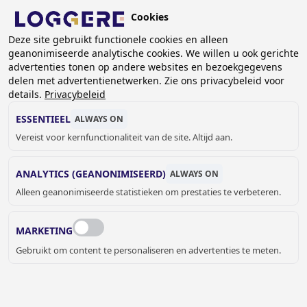
Overslaan
Cookies
en
NL
naar
Deze site gebruikt functionele cookies en alleen
geanonimiseerde analytische cookies. We willen u ook gerichte
de
advertenties tonen op andere websites en bezoekgegevens
inhoud
delen met advertentienetwerken. Zie ons privacybeleid voor
gaan
details.
Privacybeleid
PARFUMDISPENSER
ESSENTIEEL
ALWAYS ON
Vereist voor kernfunctionaliteit van de site. Altijd aan.
KRUIMELPAD
ANALYTICS (GEANONIMISEERD)
ALWAYS ON
Home
Sanitair
Sanitaire accessoires
Alleen geanonimiseerde statistieken om prestaties te verbeteren.
Zeep- en parfumdispensers
Parfumdispenser
MARKETING
JELLE MEYVIS
Gebruikt om content te personaliseren en advertenties te meten.
Verkoop binnendienst Benelux &
Export
+32 (0) 33 17 03 73
jmeyvis@loggere.com