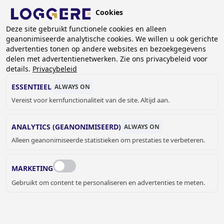
Overslaan
Cookies
en
NL
naar
Deze site gebruikt functionele cookies en alleen
geanonimiseerde analytische cookies. We willen u ook gerichte
de
advertenties tonen op andere websites en bezoekgegevens
inhoud
delen met advertentienetwerken. Zie ons privacybeleid voor
gaan
details.
Privacybeleid
STAANDE BUITENDOUCHES
ESSENTIEEL
ALWAYS ON
Vereist voor kernfunctionaliteit van de site. Altijd aan.
KRUIMELPAD
ANALYTICS (GEANONIMISEERD)
ALWAYS ON
Home
Sanitair
Douches en baden
Alleen geanonimiseerde statistieken om prestaties te verbeteren.
Staande buitendouches
Deze douches, uitgerust met een inbouwdoos, zijn ideaal
MARKETING
voor buitengebruik. Perfect voor bijvoorbeeld
Gebruikt om content te personaliseren en advertenties te meten.
buitenzwembaden of sauna’s.
JELLE MEYVIS
Verkoop binnendienst Benelux &