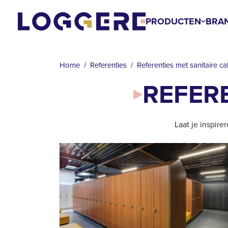
Overslaan
en
PRODUCTEN
BRA
naar
KRUIMELPAD
de
inhoud
Home
Referenties
Referenties met sanitaire c
gaan
REFERE
Laat je inspire