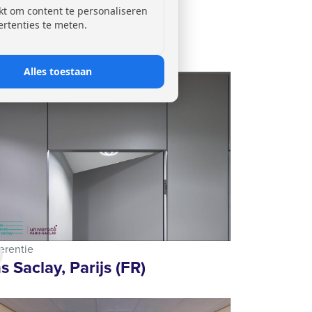
erentie
kt om content te personaliseren
imano, Eindhoven (NL)
ertenties te meten.
Alles toestaan
erentie
s Saclay, Parijs (FR)