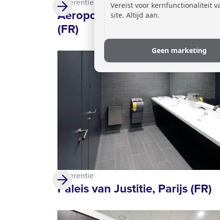
Referentie
Vereist voor kernfunctionaliteit 
Aéroport de Lyon St-Exupery,
site. Altijd aan.
(FR)
Geen marketing
Referentie
Paleis van Justitie, Parijs (FR)