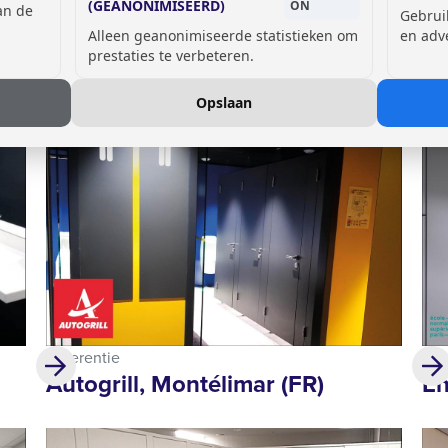
Referentie
Ref
(GEANONIMISEERD)
ON
van de
Gebrui
Privélandgoed Port la Galère,
Sh
Alleen geanonimiseerde statistieken om
en adv
Théoule-sur-Mer (FR)
prestaties te verbeteren.
Opslaan
Referentie
Ref
Autogrill, Montélimar (FR)
En