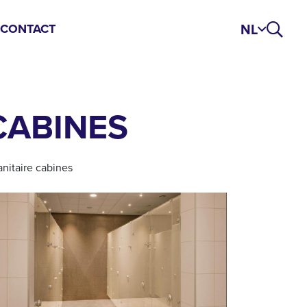
NL
S
CONTACT
CABINES
anitaire cabines