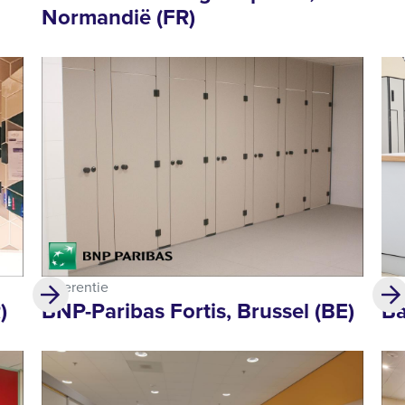
Normandië (FR)
Referentie
Ref
)
BNP-Paribas Fortis, Brussel (BE)
Ba