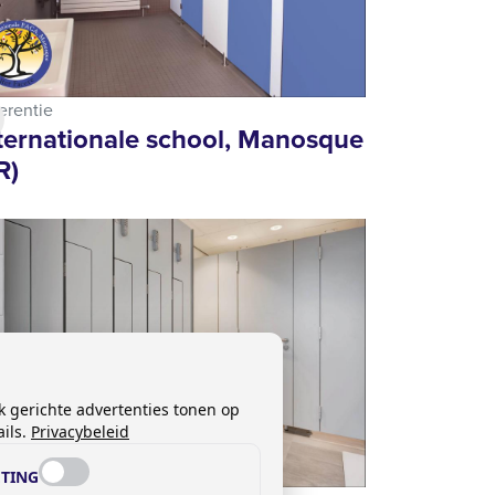
erentie
ternationale school, Manosque
R)
k gerichte advertenties tonen op
ils.
Privacybeleid
TING