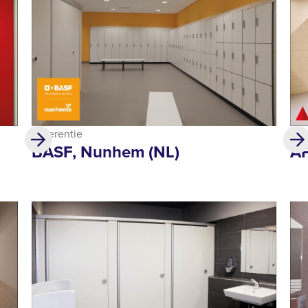
Referentie
Ref
BASF, Nunhem (NL)
AP