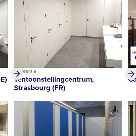
Referentie
Ref
DE)
Tentoonstellingcentrum,
Ca
Strasbourg (FR)