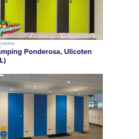
erentie
mping Ponderosa, Ulicoten
L)