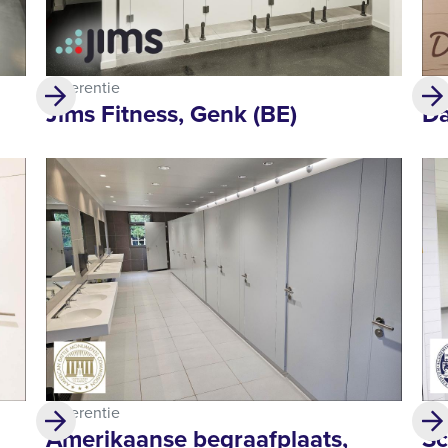
Referentie
Ref
Jims Fitness, Genk (BE)
Da
Referentie
Ref
Amerikaanse begraafplaats,
Sc