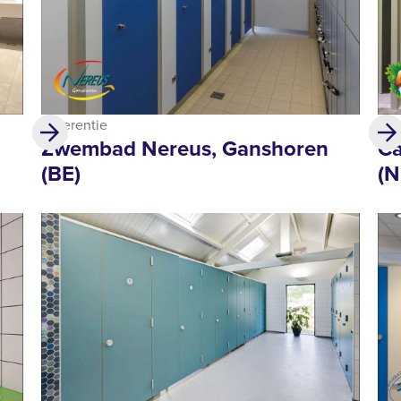
Referentie
Ref
Zwembad Nereus, Ganshoren
Ca
(BE)
(N