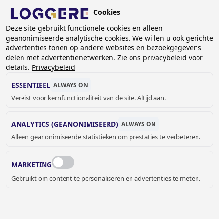
Overslaan
Cookies
en
NL
naar
Deze site gebruikt functionele cookies en alleen
geanonimiseerde analytische cookies. We willen u ook gerichte
de
advertenties tonen op andere websites en bezoekgegevens
inhoud
delen met advertentienetwerken. Zie ons privacybeleid voor
gaan
details.
Privacybeleid
MINDERVALIDEN
ESSENTIEEL
ALWAYS ON
Vereist voor kernfunctionaliteit van de site. Altijd aan.
KRUIMELPAD
ANALYTICS (GEANONIMISEERD)
ALWAYS ON
Home
Sanitair
Mindervaliden
Alleen geanonimiseerde statistieken om prestaties te verbeteren.
SANITAIR VOOR
MINDERVALIDEN: VEILIG,
MARKETING
Gebruikt om content te personaliseren en advertenties te meten.
DUURZAAM EN VOLLEDIG
TOEGANKELIJK
Loggere heeft een ruim assortiment producten om het