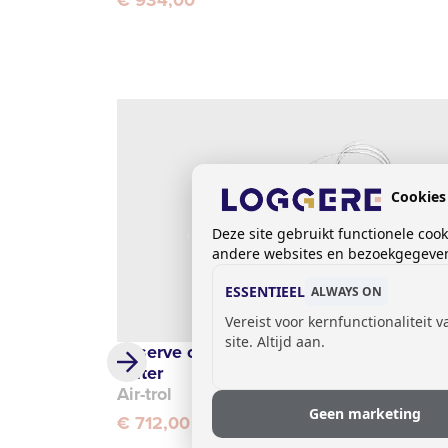
Cookies
Deze site gebruikt functionele coo
andere websites en bezoekgegevens
ESSENTIEEL
ALWAYS ON
Vereist voor kernfunctionaliteit 
site. Altijd aan.
Reserve onderdeel, voor koud en warm
water
Air-trol
Geen marketing
€ 712,00