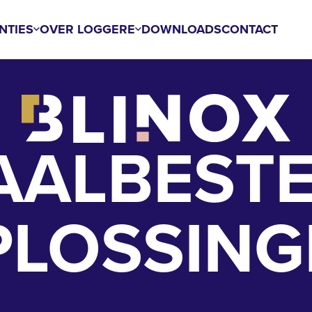
NTIES
OVER LOGGERE
DOWNLOADS
CONTACT
AALBESTE
PLOSSING