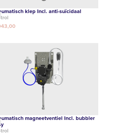
umatisch klep Incl. anti-suïcidaal
-trol
943,00
eumatisch magneetventiel Incl. bubbler
sy
-trol