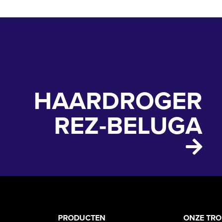
HAARDROGER
REZ-BELUGA
PRODUCT
ASS
PRODUCTEN
ONZE TR