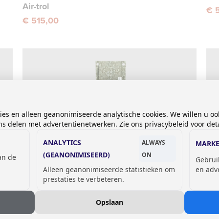
Air-trol
€ 
€ 515,00
kies en alleen geanonimiseerde analytische cookies. We willen u oo
 delen met advertentienetwerken. Zie ons privacybeleid voor deta
ANALYTICS
ALWAYS
MARKE
(GEANONIMISEERD)
ON
van de
Gebrui
Alleen geanonimiseerde statistieken om
en adv
Reserve onderdeel, voor koud of
Pn
prestaties te verbeteren.
voorgemengd water
€ 
Air-trol
Opslaan
€ 373,00