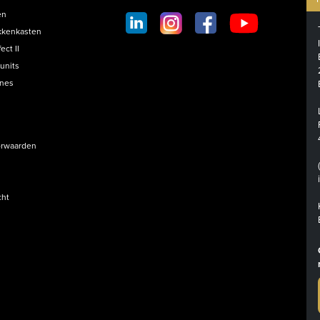
SOCIAL
en
FOOTER
kkenkasten
ct II
units
ines
rwaarden
cht