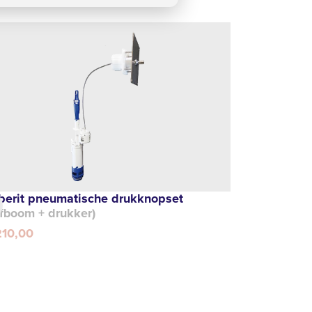
berit pneumatische drukknopset
efboom + drukker)
210,00