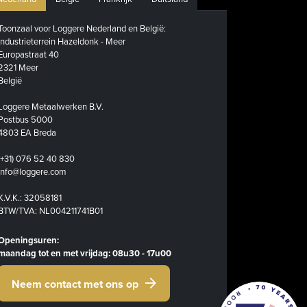
Toonzaal voor Loggere Nederland en België:
Industrieterrein Hazeldonk - Meer
Europastraat 40
2321 Meer
België
Loggere Metaalwerken B.V.
Postbus 5000
4803 EA Breda
(+31) 076 52 40 830
info@loggere.com
K.V.K.: 32058181
BTW/TVA: NL004211741B01
Openingsuren:
maandag tot en met vrijdag: 08u30 - 17u00
Neem contact met ons op