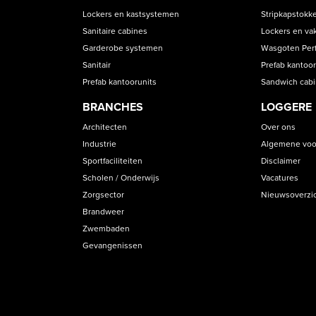
CATEGORIES
Lockers en kastsystemen
Stripkapstokk
Sanitaire cabines
Lockers en va
Garderobe systemen
Wasgoten Perfe
Sanitair
Prefab kantoor
Prefab kantoorunits
Sandwich cab
BRANCHES
LOGGERE
Architecten
Over ons
Industrie
Algemene voo
Sportfaciliteiten
Disclaimer
Scholen / Onderwijs
Vacatures
Zorgsector
Nieuwsoverzi
Brandweer
Zwembaden
Gevangenissen