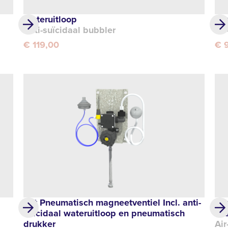
Wateruitloop
Pne
Anti-suïcidaal bubbler
Air
€ 119,00
€ 
Set Pneumatisch magneetventiel Incl. anti-
Pn
suïcidaal wateruitloop en pneumatisch
ea
drukker
Air