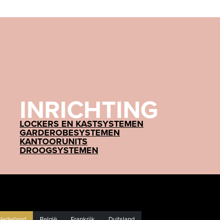
INRICHTING
LOCKERS EN KASTSYSTEMEN
GARDEROBESYSTEMEN
KANTOORUNITS
DROOGSYSTEMEN
Nederland
België
Frankrijk
Duitsland