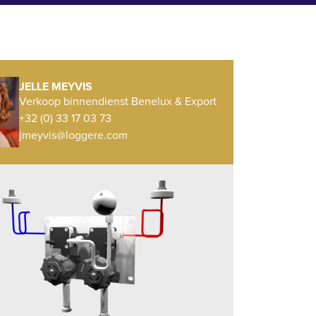
JELLE MEYVIS
Verkoop binnendienst Benelux & Export
+32 (0) 33 17 03 73
jmeyvis@loggere.com