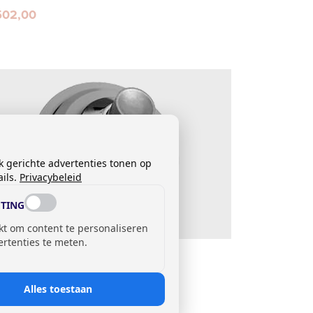
502,00
k gerichte advertenties tonen op
ils.
Privacybeleid
TING
kt om content te personaliseren
ertenties te meten.
eumatische drukknop
113,00
Alles toestaan