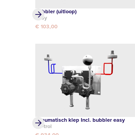
Bubbler (uitloop)
Easy
€ 103,00
Pneumatisch klep Incl. bubbler easy
Air-trol
€ 934,00