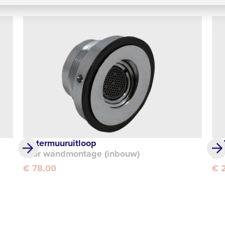
Watermuuruitloop
Ge
voor wandmontage (inbouw)
(h
€ 78,00
€ 