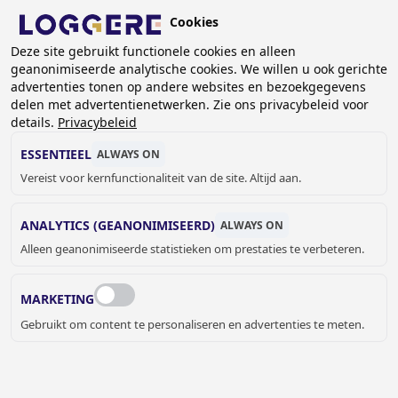
Overslaan
Cookies
en
NL
naar
Deze site gebruikt functionele cookies en alleen
geanonimiseerde analytische cookies. We willen u ook gerichte
de
advertenties tonen op andere websites en bezoekgegevens
inhoud
delen met advertentienetwerken. Zie ons privacybeleid voor
gaan
details.
Privacybeleid
STAANDE DRINKFONTEINEN
ESSENTIEEL
ALWAYS ON
Vereist voor kernfunctionaliteit van de site. Altijd aan.
KRUIMELPAD
ANALYTICS (GEANONIMISEERD)
ALWAYS ON
Home
Sanitair
Drinkfonteinen
Staande drinkfonteinen
Alleen geanonimiseerde statistieken om prestaties te verbeteren.
MARKETING
Gebruikt om content te personaliseren en advertenties te meten.