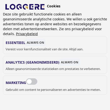
Overslaan
Cookies
en
NL
naar
Deze site gebruikt functionele cookies en alleen
geanonimiseerde analytische cookies. We willen u ook gerichte
de
advertenties tonen op andere websites en bezoekgegevens
inhoud
delen met advertentienetwerken. Zie ons privacybeleid voor
KANTOORKASTEN
gaan
details.
Privacybeleid
ESSENTIEEL
ALWAYS ON
KRUIMELPAD
Vereist voor kernfunctionaliteit van de site. Altijd aan.
Home
Lockers- en kastsystemen
Kantoorkasten
ANALYTICS (GEANONIMISEERD)
ALWAYS ON
KANTOORKASTEN
Alleen geanonimiseerde statistieken om prestaties te verbeteren.
De kantoorkasten van Loggere zijn bijzonder duurzaam en
MARKETING
ideaal voor het opbergen van bijvoorbeeld mappen, kaften
en overige kantoorbenodigdheden.
Gebruikt om content te personaliseren en advertenties te meten.
Onze kasten zijn perfect inzetbaar als dossierkasten en
archiefkasten. Dankzij hun stevige constructie bieden ze
een veilige en overzichtelijke oplossing voor het bewaren