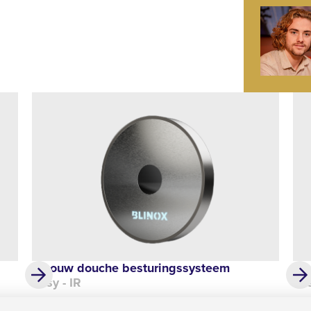
Inbouw douche besturingssysteem
In
Easy - IR
Eas
€ 389,00
€ 