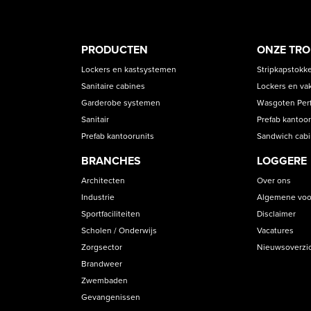
PRODUCT
ASS
PRODUCTEN
ONZE TR
CATEGORIES
Lockers en kastsystemen
Stripkapstokk
Sanitaire cabines
Lockers en va
Garderobe systemen
Wasgoten Perfe
Sanitair
Prefab kantoor
Prefab kantoorunits
Sandwich cab
BRANCHES
LOGGERE
Architecten
Over ons
Industrie
Algemene voo
Sportfaciliteiten
Disclaimer
Scholen / Onderwijs
Vacatures
Zorgsector
Nieuwsoverzi
Brandweer
Zwembaden
Gevangenissen