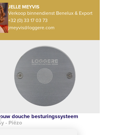
JELLE MEYVIS
Verkoop binnendienst Benelux & Export
+32 (0) 33 17 03 73
jmeyvis@loggere.com
bouw douche besturingssysteem
y - Piëzo
253,00