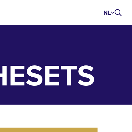
NL
HESETS