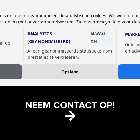
kies en alleen geanonimiseerde analytische cookies. We willen u oo
 delen met advertentienetwerken. Zie ons privacybeleid voor deta
ANALYTICS
ALWAYS
MARKE
(GEANONIMISEERD)
ON
van de
Gebrui
Alleen geanonimiseerde statistieken om
en adv
GSM OPLAADLOCKERS
prestaties te verbeteren.
Opslaan
NEEM CONTACT OP!