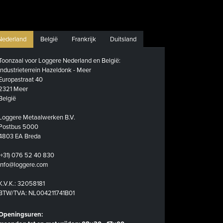
Nederland
België
Frankrijk
Duitsland
Toonzaal voor Loggere Nederland en België:
Industrieterrein Hazeldonk - Meer
Europastraat 40
2321 Meer
België
Loggere Metaalwerken B.V.
Postbus 5000
4803 EA Breda
(+31) 076 52 40 830
info@loggere.com
K.V.K.: 32058181
BTW/TVA: NL004211741B01
Openingsuren: