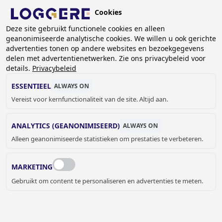
Overslaan
Cookies
en
NL
naar
Deze site gebruikt functionele cookies en alleen
geanonimiseerde analytische cookies. We willen u ook gerichte
de
advertenties tonen op andere websites en bezoekgegevens
inhoud
delen met advertentienetwerken. Zie ons privacybeleid voor
gaan
details.
Privacybeleid
WC PAPIERROLHOUDERS
ESSENTIEEL
ALWAYS ON
Vereist voor kernfunctionaliteit van de site. Altijd aan.
KRUIMELPAD
ANALYTICS (GEANONIMISEERD)
ALWAYS ON
Home
Sanitair
Sanitaire accessoires
Alleen geanonimiseerde statistieken om prestaties te verbeteren.
WC papierrolhouders
De Easy serie is een verzameling van allerlei sanitaire
MARKETING
accessoires voor het inrichten van sanitaire ruimtes om het
Gebruikt om content te personaliseren en advertenties te meten.
gebruik voor de mensen aangenamer maken.
JELLE MEYVIS
Verkoop binnendienst Benelux &