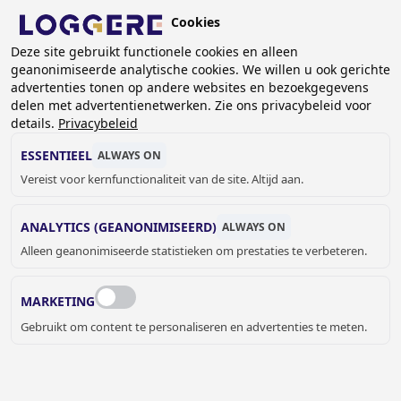
Overslaan
Cookies
en
Deze site gebruikt functionele cookies en alleen
naar
geanonimiseerde analytische cookies. We willen u ook gerichte
de
advertenties tonen op andere websites en bezoekgegevens
inhoud
delen met advertentienetwerken. Zie ons privacybeleid voor
LOCKERS EN
gaan
details.
Privacybeleid
VAKKENKASTEN OP MAAT
ESSENTIEEL
ALWAYS ON
Vereist voor kernfunctionaliteit van de site. Altijd aan.
KRUIMELPAD
ANALYTICS (GEANONIMISEERD)
ALWAYS ON
Home
Lockers- en kastsystemen
Alleen geanonimiseerde statistieken om prestaties te verbeteren.
Lockers en vakkenkasten op maat
MARKETING
Gebruikt om content te personaliseren en advertenties te meten.