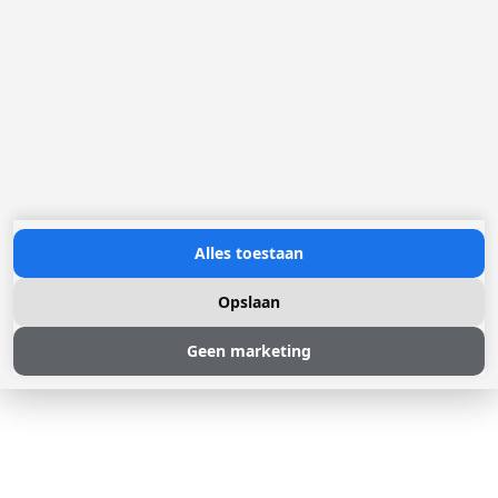
K.V.K.: 32058181
BTW/TVA: NL004211741B01
Openingsuren:
maandag tot en met vrijdag: 08u30 - 17u00
Neem contact met ons op
Alles toestaan
Opslaan
Geen marketing
© 2026 Loggere, Inc. All rights reserved