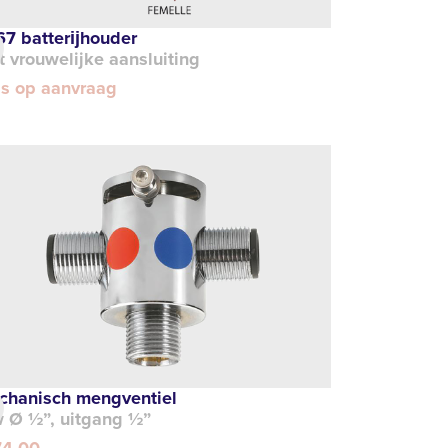
 67 batterĳhouder
 vrouwelijke aansluiting
js op aanvraag
chanisch mengventiel
w Ø ½”, uitgang ½”
74,00