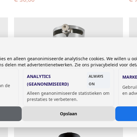
kies en alleen geanonimiseerde analytische cookies. We willen u oo
 delen met advertentienetwerken. Zie ons privacybeleid voor deta
ANALYTICS
ALWAYS
MARKE
(GEANONIMISEERD)
ON
van de
Gebrui
Alleen geanonimiseerde statistieken om
en adv
Mechanisch mengventiel
Rev
prestaties te verbeteren.
k/w Ø ⅜”, uitgang ⅜”
Ru
€ 74,00
€ 
Opslaan