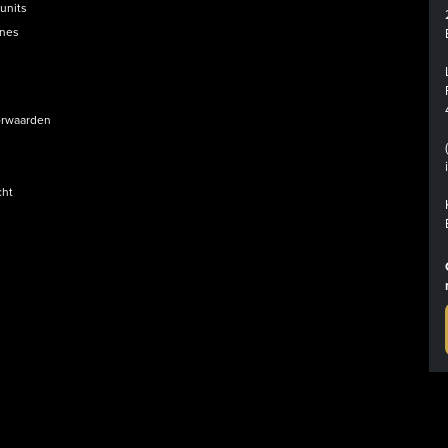
units
ines
rwaarden
cht