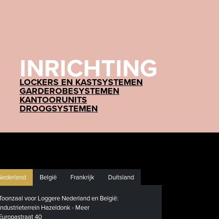
INRICHTING
LOCKERS EN KASTSYSTEMEN
GARDEROBESYSTEMEN
KANTOORUNITS
DROOGSYSTEMEN
Nederland
België
Frankrijk
Duitsland
Toonzaal voor Loggere Nederland en België:
Industrieterrein Hazeldonk - Meer
Europastraat 40