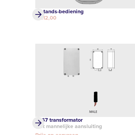
Afstands-bediening
€ 112,00
IP 67 transformator
met mannelijke aansluiting
Prijs op aanvraag