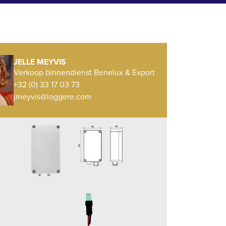
JELLE MEYVIS
Verkoop binnendienst Benelux & Export
+32 (0) 33 17 03 73
jmeyvis@loggere.com