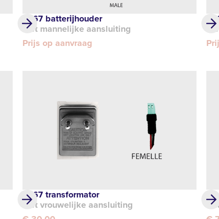
IP 67 batterĳhouder
IP
met mannelijke aansluiting
met
Prijs op aanvraag
Pri
IP 67 transformator
Me
met vrouwelijke aansluiting
k/
€ 30,00
€ 