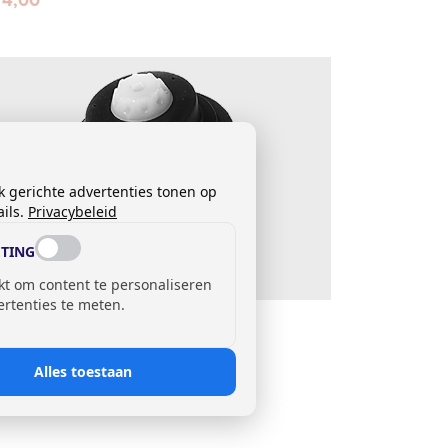
k gerichte advertenties tonen op
ils.
Privacybeleid
TING
kt om content te personaliseren
ertenties te meten.
isieset voor magneetventiel
bberen afdekdop (Diafragme)
4,00
Alles toestaan