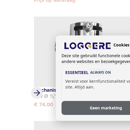
Cookies
Deze site gebruikt functionele coo
andere websites en bezoekgegevens
ESSENTIEEL
ALWAYS ON
Vereist voor kernfunctionaliteit 
site. Altijd aan.
Mechanisch mengventiel
k/w Ø ⅜”, uitgang ½”
€ 74,00
Geen marketing