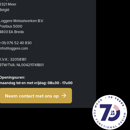
2321 Meer
België
Loggere Metaalwerken B.V.
Postbus 5000
4803 EA Breda
(+31) 076 52 40 830
info@loggere.com
K.V.K.: 32058181
BTW/TVA: NL004211741B01
Openingsuren:
maandag tot en met vrijdag: 08u30 - 17u00
Neem contact met ons op