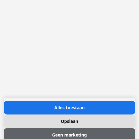
Loggere Metaalwerken B.V.
Postbus 5000
4803 EA Breda
(+31) 076 52 40 830
info@loggere.com
K.V.K.: 32058181
BTW/TVA: NL004211741B01
Openingsuren:
maandag tot en met vrijdag: 08u30 - 17u00
Neem contact met ons op
Alles toestaan
Opslaan
Geen marketing
© 2026 Loggere, Inc. All rights reserved