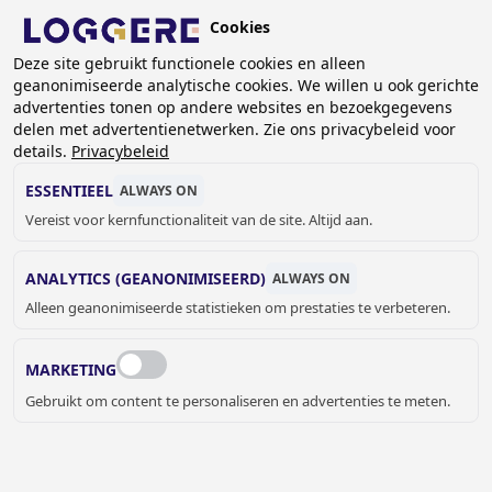
Overslaan
Cookies
en
NL
Deze site gebruikt functionele cookies en alleen
naar
geanonimiseerde analytische cookies. We willen u ook gerichte
de
advertenties tonen op andere websites en bezoekgegevens
inhoud
delen met advertentienetwerken. Zie ons privacybeleid voor
gaan
details.
Privacybeleid
OVERIGE PRODUCTEN VOOR
ESSENTIEEL
ALWAYS ON
MEDISCHE SECTOR
Vereist voor kernfunctionaliteit van de site. Altijd aan.
ANALYTICS (GEANONIMISEERD)
ALWAYS ON
KRUIMELPAD
Alleen geanonimiseerde statistieken om prestaties te verbeteren.
Home
Sanitair
Medisch
Overige producten voor medische sector
MARKETING
Gebruikt om content te personaliseren en advertenties te meten.
JELLE MEYVIS
Verkoop binnendienst Benelux &
Export