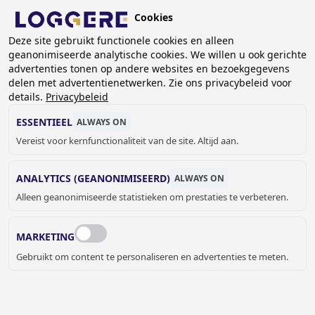
Overslaan
Cookies
en
NL
naar
Deze site gebruikt functionele cookies en alleen
geanonimiseerde analytische cookies. We willen u ook gerichte
de
advertenties tonen op andere websites en bezoekgegevens
inhoud
delen met advertentienetwerken. Zie ons privacybeleid voor
gaan
details.
Privacybeleid
BABYVERZORGING
ESSENTIEEL
ALWAYS ON
Vereist voor kernfunctionaliteit van de site. Altijd aan.
KRUIMELPAD
ANALYTICS (GEANONIMISEERD)
ALWAYS ON
Home
Sanitair
Sanitaire accessoires
Babyverzorging
Alleen geanonimiseerde statistieken om prestaties te verbeteren.
MARKETING
Gebruikt om content te personaliseren en advertenties te meten.