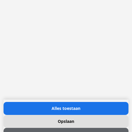
België
Loggere Metaalwerken B.V.
Postbus 5000
4803 EA Breda
(+31) 076 52 40 830
info@loggere.com
K.V.K.: 32058181
BTW/TVA: NL004211741B01
Openingsuren:
maandag tot en met vrijdag: 08u30 - 17u00
Neem contact met ons op
Alles toestaan
Opslaan