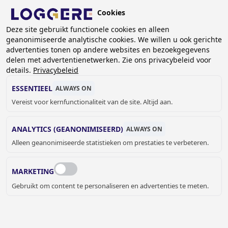
Overslaan
Cookies
en
NL
naar
Deze site gebruikt functionele cookies en alleen
geanonimiseerde analytische cookies. We willen u ook gerichte
de
advertenties tonen op andere websites en bezoekgegevens
inhoud
delen met advertentienetwerken. Zie ons privacybeleid voor
OPEN DROOGPANELEN
gaan
details.
Privacybeleid
ESSENTIEEL
ALWAYS ON
KRUIMELPAD
Vereist voor kernfunctionaliteit van de site. Altijd aan.
Home
Droogsystemen
Open droogpanelen
ANALYTICS (GEANONIMISEERD)
ALWAYS ON
OPEN DROOGPANELEN –
Alleen geanonimiseerde statistieken om prestaties te verbeteren.
EFFICIËNT DROGEN
MARKETING
De droogunits uit de Tantum-serie zijn verkrijgbaar in
Gebruikt om content te personaliseren en advertenties te meten.
verschillende uitvoeringen.
Tantum Boot
Tantum Set