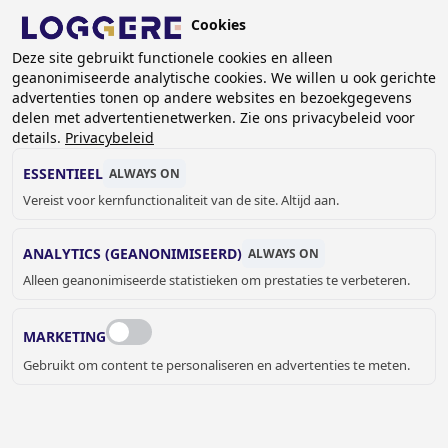
Overslaan
Cookies
en
NL
naar
Deze site gebruikt functionele cookies en alleen
geanonimiseerde analytische cookies. We willen u ook gerichte
de
advertenties tonen op andere websites en bezoekgegevens
inhoud
delen met advertentienetwerken. Zie ons privacybeleid voor
gaan
details.
Privacybeleid
VANDAALBESTENDIG
ESSENTIEEL
ALWAYS ON
SANITAIR
Vereist voor kernfunctionaliteit van de site. Altijd aan.
ANALYTICS (GEANONIMISEERD)
ALWAYS ON
KRUIMELPAD
Alleen geanonimiseerde statistieken om prestaties te verbeteren.
Home
Sanitair
Vandaalbestendig sanitair
MARKETING
Het extra vandaalbestendig sanitair van Loggere wordt
Gebruikt om content te personaliseren en advertenties te meten.
veelal gebruikt voor gevangenissen en zorginstellingen. Bĳ
deze stevige producten zĳn de scherpe randen
weggewerkt en worden de bevestigingen intern gemaakt
om verwondingen van de gebruiker te voorkomen. Ook zĳn