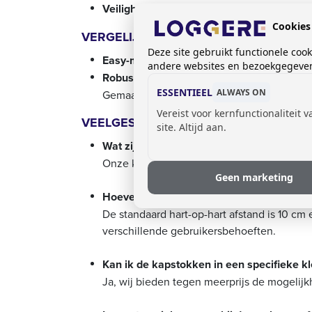
Veiligheid:
De jashaken kunnen naar binnen 
Cookies
VERGELIJKING:
Deze site gebruikt functionele coo
Easy-modellen
– Onze standaard, compacte 
andere websites en bezoekgegevens
Robusto modellen
– Extra stevig door de r
ESSENTIEEL
ALWAYS ON
Gemaakt met materialen afkomstig uit Duit
Vereist voor kernfunctionaliteit 
VEELGESTELDE VRAGEN:
site. Altijd aan.
Wat zijn de beschikbare afmetingen van 
Onze kapstokken worden op maat gemaakt 
Geen marketing
Hoeveel haken zitten er op een meter ka
De standaard hart-op-hart afstand is 10 c
verschillende gebruikersbehoeften.
Kan ik de kapstokken in een specifieke kl
Ja, wij bieden tegen meerprijs de mogelij