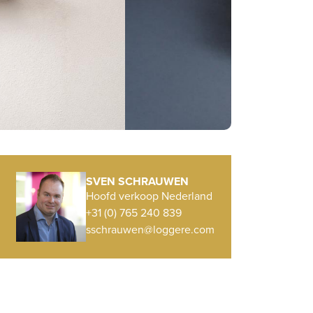
SVEN SCHRAUWEN
Hoofd verkoop Nederland
+31 (0) 765 240 839
sschrauwen@loggere.com