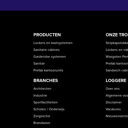
PRODUCT
ASS
PRODUCTEN
ONZE TR
CATEGORIES
Lockers en kastsystemen
Stripkapstokk
Sanitaire cabines
Lockers en va
Garderobe systemen
Wasgoten Perfe
Sanitair
Prefab kantoor
Prefab kantoorunits
Sandwich cab
BRANCHES
LOGGERE
Architecten
Over ons
Industrie
Algemene voo
Sportfaciliteiten
Disclaimer
Scholen / Onderwijs
Vacatures
Zorgsector
Nieuwsoverzi
Brandweer