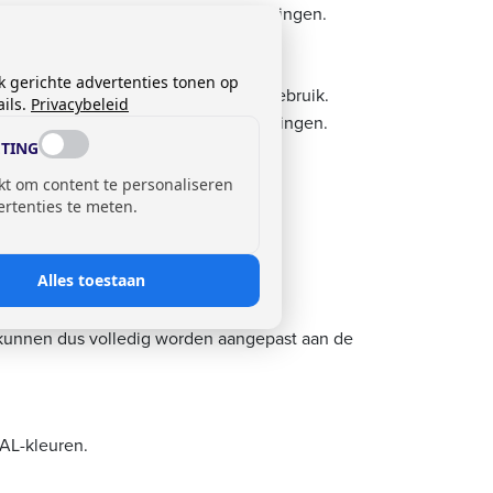
tra veiligheid biedt in drukke omgevingen.
k gerichte advertenties tonen op
 eenvoudig ontwerp en makkelijk in gebruik.
ils.
Privacybeleid
 voor toepassing in intensieve omgevingen.
TING
kt om content te personaliseren
ertenties te meten.
Alles toestaan
 kunnen dus volledig worden aangepast aan de
RAL-kleuren.