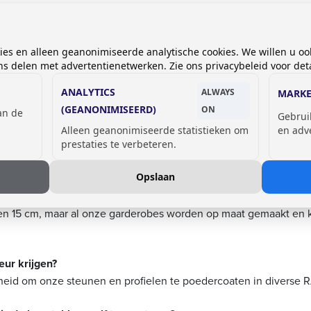
worden gericht om het risico op letsel te minimaliseren, wat ex
kies en alleen geanonimiseerde analytische cookies. We willen u oo
basisoptie die geschikt is voor bijna alle soorten locaties een
 delen met advertentienetwerken. Zie ons privacybeleid voor deta
onde buisprofielen. Door gebruik van sterke materialen geschikt
ANALYTICS
ALWAYS
sland.
MARKE
(GEANONIMISEERD)
ON
van de
Gebrui
Alleen geanonimiseerde statistieken om
en adv
prestaties te verbeteren.
de kapstokken?
en kunnen worden aangepast aan verschillende ruimten.
Opslaan
pstok?
m en 15 cm, maar al onze garderobes worden op maat gemaakt en
eur krijgen?
kheid om onze steunen en profielen te poedercoaten in diverse 