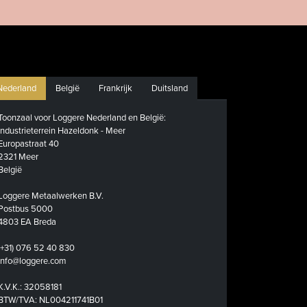
Nederland
België
Frankrijk
Duitsland
Toonzaal voor Loggere Nederland en België:
Industrieterrein Hazeldonk - Meer
Europastraat 40
2321 Meer
België
Loggere Metaalwerken B.V.
Postbus 5000
4803 EA Breda
(+31) 076 52 40 830
info@loggere.com
K.V.K.: 32058181
BTW/TVA: NL004211741B01