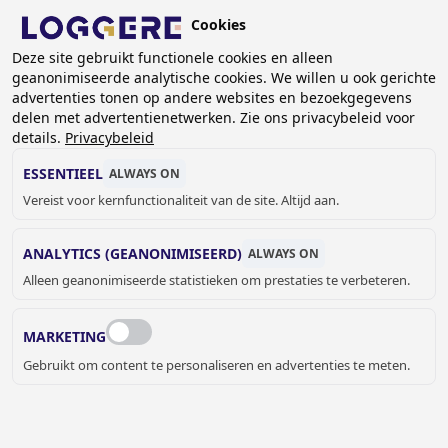
Overslaan
Cookies
en
NL
naar
Deze site gebruikt functionele cookies en alleen
geanonimiseerde analytische cookies. We willen u ook gerichte
de
KRUIMELPAD
advertenties tonen op andere websites en bezoekgegevens
inhoud
delen met advertentienetwerken. Zie ons privacybeleid voor
Home
Referenties
Referenties Sanitaire cabines
gaan
details.
Privacybeleid
Zwembad De Treffer
ESSENTIEEL
ALWAYS ON
ZWEMBAD DE TREFFER,
Vereist voor kernfunctionaliteit van de site. Altijd aan.
WAREGEM (BE)
ANALYTICS (GEANONIMISEERD)
ALWAYS ON
Alleen geanonimiseerde statistieken om prestaties te verbeteren.
MARKETING
Gebruikt om content te personaliseren en advertenties te meten.