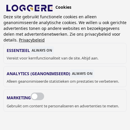
Overslaan
Cookies
en
NL
naar
Deze site gebruikt functionele cookies en alleen
geanonimiseerde analytische cookies. We willen u ook gerichte
de
advertenties tonen op andere websites en bezoekgegevens
inhoud
delen met advertentienetwerken. Zie ons privacybeleid voor
gaan
details.
Privacybeleid
MEDISCHE ACCESSOIRES
ESSENTIEEL
ALWAYS ON
Vereist voor kernfunctionaliteit van de site. Altijd aan.
KRUIMELPAD
ANALYTICS (GEANONIMISEERD)
ALWAYS ON
Home
Sanitair
Medisch
Medische accessoires
Alleen geanonimiseerde statistieken om prestaties te verbeteren.
Sommige accessoires moeten speciaal voorzien worden
binnen de medische sector. Denk hierbĳ aan handgrepen,
MARKETING
spiegels en handendrogers.
Gebruikt om content te personaliseren en advertenties te meten.
JELLE MEYVIS
Verkoop binnendienst Benelux &