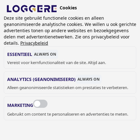
Overslaan
Cookies
en
NL
naar
Deze site gebruikt functionele cookies en alleen
geanonimiseerde analytische cookies. We willen u ook gerichte
de
KRUIMELPAD
advertenties tonen op andere websites en bezoekgegevens
inhoud
delen met advertentienetwerken. Zie ons privacybeleid voor
Home
Referenties
Referenties Sanitaire cabines
gaan
details.
Privacybeleid
AP Hogeschool
ESSENTIEEL
ALWAYS ON
AP HOGESCHOOL,
Vereist voor kernfunctionaliteit van de site. Altijd aan.
ANTWERPEN (BE)
ANALYTICS (GEANONIMISEERD)
ALWAYS ON
Alleen geanonimiseerde statistieken om prestaties te verbeteren.
MARKETING
Gebruikt om content te personaliseren en advertenties te meten.