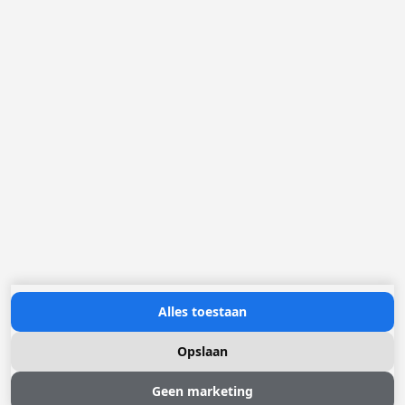
Loggere Metaalwerken B.V.
Postbus 5000
4803 EA Breda
(+31) 076 52 40 830
info@loggere.com
K.V.K.: 32058181
BTW/TVA: NL004211741B01
Openingsuren:
maandag tot en met vrijdag: 08u30 - 17u00
Neem contact met ons op
Alles toestaan
Opslaan
Geen marketing
© 2026 Loggere, Inc. All rights reserved