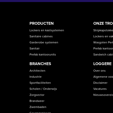
PRODUCT
ASS
PRODUCTEN
ONZE TR
CATEGORIES
Lockers en kastsystemen
Stripkapstokk
Sanitaire cabines
Lockers en va
Garderobe systemen
Wasgoten Perfe
Sanitair
Prefab kantoor
Prefab kantoorunits
Sandwich cab
BRANCHES
LOGGERE
Architecten
Over ons
Industrie
Algemene voo
Sportfaciliteiten
Disclaimer
Scholen / Onderwijs
Vacatures
Zorgsector
Nieuwsoverzi
Brandweer
Zwembaden
Gevangenissen