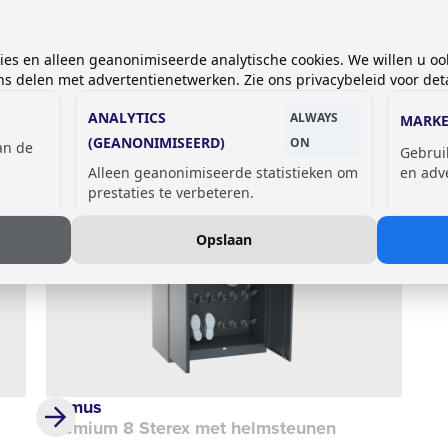
Primus
Pr
kies en alleen geanonimiseerde analytische cookies. We willen u oo
Premium 4 Sterex
Pr
 delen met advertentienetwerken. Zie ons privacybeleid voor deta
Prijs op aanvraag
Pri
ANALYTICS
ALWAYS
MARKE
(GEANONIMISEERD)
ON
van de
Gebrui
Alleen geanonimiseerde statistieken om
en adv
prestaties te verbeteren.
Opslaan
Primus
Premium 8 Sterex met helmsteunen