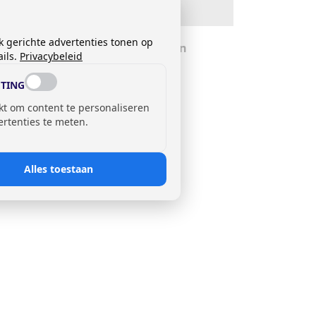
imus
k gerichte advertenties tonen op
emium 4 Sterex met helmsteunen
ils.
Privacybeleid
js op aanvraag
TING
kt om content te personaliseren
ertenties te meten.
Alles toestaan