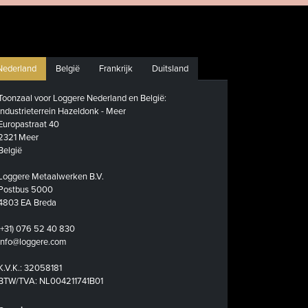
Nederland
België
Frankrijk
Duitsland
Toonzaal voor Loggere Nederland en België:
Industrieterrein Hazeldonk - Meer
Europastraat 40
2321 Meer
België
Loggere Metaalwerken B.V.
Postbus 5000
4803 EA Breda
(+31) 076 52 40 830
info@loggere.com
K.V.K.: 32058181
BTW/TVA: NL004211741B01