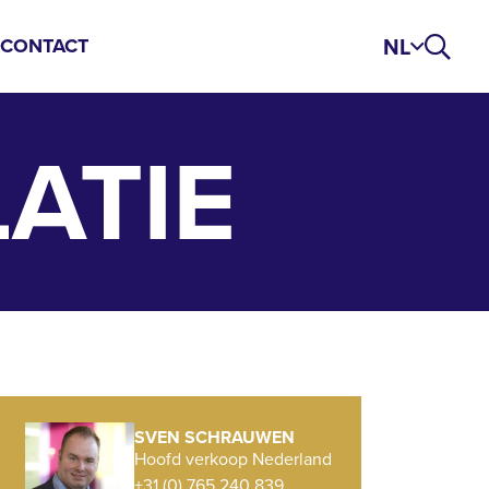
NL
S
CONTACT
ATIE
SVEN SCHRAUWEN
Hoofd verkoop Nederland
+31 (0) 765 240 839