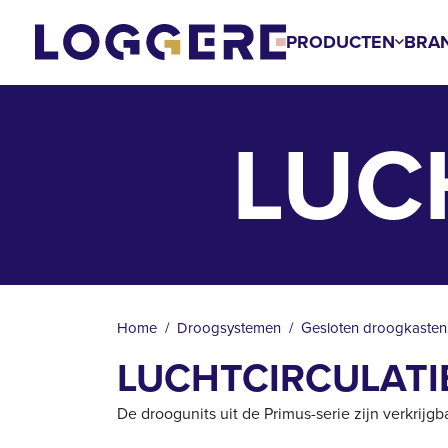
Overslaan
en
PRODUCTEN
BRA
naar
de
inhoud
LUC
gaan
KRUIMELPAD
Home
Droogsystemen
Gesloten droogkasten
LUCHTCIRCULATIE
De droogunits uit de Primus-serie zijn verkrijgb