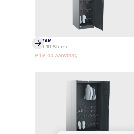
Primus
UNI 10 Sterex
Prijs op aanvraag