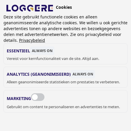
Overslaan
Cookies
en
NL
naar
Deze site gebruikt functionele cookies en alleen
geanonimiseerde analytische cookies. We willen u ook gerichte
de
advertenties tonen op andere websites en bezoekgegevens
inhoud
delen met advertentienetwerken. Zie ons privacybeleid voor
gaan
details.
Privacybeleid
WASTAFELS
ESSENTIEEL
ALWAYS ON
Vereist voor kernfunctionaliteit van de site. Altijd aan.
KRUIMELPAD
ANALYTICS (GEANONIMISEERD)
ALWAYS ON
Home
Sanitair
Wastafels
Alleen geanonimiseerde statistieken om prestaties te verbeteren.
MARKETING
Gebruikt om content te personaliseren en advertenties te meten.