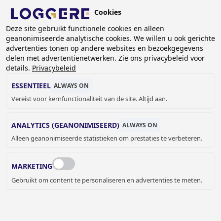
Overslaan
Cookies
en
NL
naar
Deze site gebruikt functionele cookies en alleen
geanonimiseerde analytische cookies. We willen u ook gerichte
de
advertenties tonen op andere websites en bezoekgegevens
inhoud
delen met advertentienetwerken. Zie ons privacybeleid voor
gaan
details.
Privacybeleid
MEDISCHE WASGOOT EN
ESSENTIEEL
ALWAYS ON
WASTAFEL
Vereist voor kernfunctionaliteit van de site. Altijd aan.
ANALYTICS (GEANONIMISEERD)
ALWAYS ON
KRUIMELPAD
Alleen geanonimiseerde statistieken om prestaties te verbeteren.
Home
Sanitair
Medisch
Medische wasgoot en wastafel
MARKETING
Wastafels: In de medische sector wordt vaak gebruik
Gebruikt om content te personaliseren en advertenties te meten.
gemaakt van witte wastafels. Binnen deze groep biedt
Loggere wastafels aan uit RVS met of zonder witte epoxy
coating, alsook wastafels uit polymeerbeton. Verder biedt