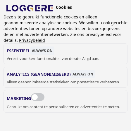
Overslaan
Cookies
en
NL
naar
Deze site gebruikt functionele cookies en alleen
geanonimiseerde analytische cookies. We willen u ook gerichte
de
advertenties tonen op andere websites en bezoekgegevens
inhoud
delen met advertentienetwerken. Zie ons privacybeleid voor
gaan
details.
Privacybeleid
SPOELSYSTEMEN
ESSENTIEEL
ALWAYS ON
Vereist voor kernfunctionaliteit van de site. Altijd aan.
KRUIMELPAD
ANALYTICS (GEANONIMISEERD)
ALWAYS ON
Home
Sanitair
Toilet en Urinoir
Spoelsystemen
Alleen geanonimiseerde statistieken om prestaties te verbeteren.
Loggere biedt een ruim aanbod aan van spoelsystemen
voor, voor toiletten, hurktoiletten, urinoirs en urinoirgoten.
MARKETING
Gebruikt om content te personaliseren en advertenties te meten.
JELLE MEYVIS
Verkoop binnendienst Benelux &
Export